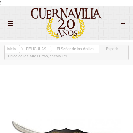
}
Inicio
PELICULAS
El Señor de los Anillos
Espada
Élfica de los Altos Elfos, escala 1:1