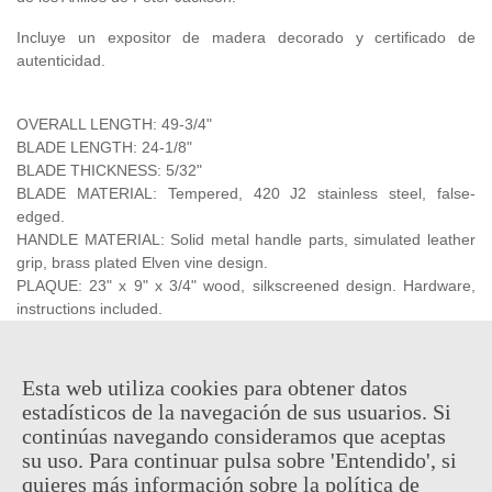
Incluye un expositor de madera decorado y certificado de
autenticidad.
OVERALL LENGTH: 49-3/4"
BLADE LENGTH: 24-1/8"
BLADE THICKNESS: 5/32"
BLADE MATERIAL: Tempered, 420 J2 stainless steel, false-
edged.
HANDLE MATERIAL: Solid metal handle parts, simulated leather
grip, brass plated Elven vine design.
PLAQUE: 23" x 9" x 3/4" wood, silkscreened design. Hardware,
instructions included.
PACKAGING: Two-piece polyfoam mold, full-color sleeve, heavy
cardboard remailer box.
Esta web utiliza cookies para obtener datos
Producto
oficial
y
licenciado
estadísticos de la navegación de sus usuarios. Si
continúas navegando consideramos que aceptas
su uso. Para continuar pulsa sobre 'Entendido', si
quieres más información sobre la política de
Consultar disponibilidad