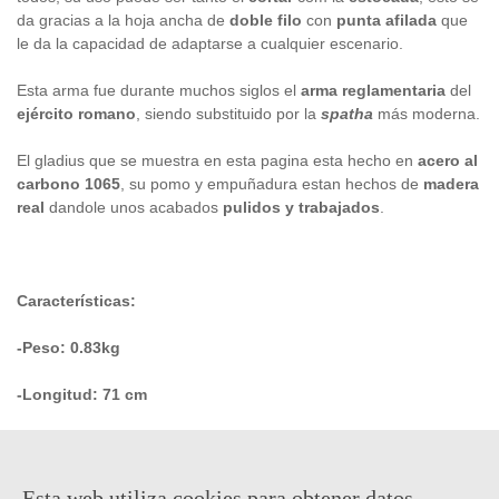
da gracias a la hoja ancha de
doble filo
con
punta afilada
que
le da la capacidad de adaptarse a cualquier escenario.
Esta arma fue durante muchos siglos el
arma reglamentaria
del
ejército romano
, siendo substituido por la
spatha
más moderna.
El gladius que se muestra en esta pagina esta hecho en
acero al
carbono 1065
, su pomo y empuñadura estan hechos de
madera
real
dandole unos acabados
pulidos y trabajados
.
Características:
-Peso: 0.83kg
-Longitud: 71 cm
-Material: acero al 1065
-Hoja: 49cm
Esta web utiliza cookies para obtener datos