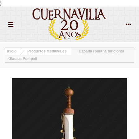
}
Inicio
Productos Medievales
Espada romana funcional
Gladius Pompeii