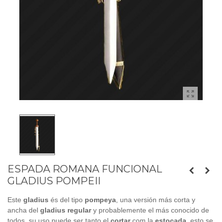
ESPADA ROMANA FUNCIONAL
GLADIUS POMPEII
Este
gladius
és del tipo
pompeya
, una versión más corta y
ancha del
gladius regular
y probablemente el más conocido de
todos, su uso puede ser tanto el
cortar
com la
estocada
, esto se