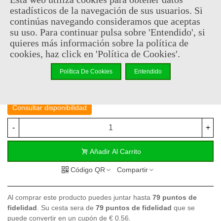
estadísticos de la navegación de sus usuarios. Si
-Grosor hoja: 0.47cm
continúas navegando consideramos que aceptas
su uso. Para continuar pulsa sobre 'Entendido', si
-Anchura hoja:
5cm
quieres más información sobre la política de
cookies, haz click en 'Política de Cookies'.
-Categoría: categoría B
Política De Cookies
Entendido
159,95 €
(impuestos inc.)
Consultar disponibilidad
-
+
Añadir Al Carrito
Código QR
Compartir
Al comprar este producto puedes juntar hasta
79
puntos de
fidelidad
. Su cesta sera de
79
puntos de fidelidad
que se
puede convertir en un cupón de
€ 0.56
.