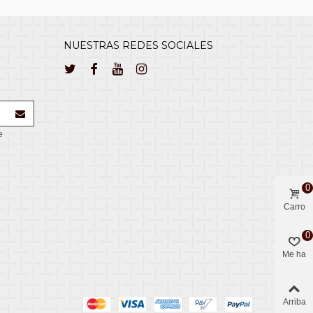
NUESTRAS REDES SOCIALES
e
0
Carro
0
Me ha
gustado
Arriba