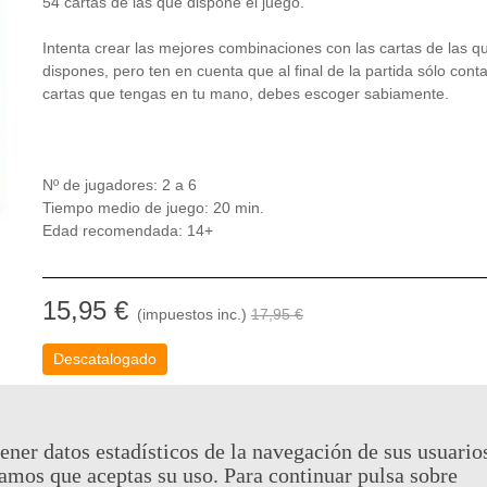
54 cartas de las que dispone el juego.
Intenta crear las mejores combinaciones con las cartas de las q
dispones, pero ten en cuenta que al final de la partida sólo cont
cartas que tengas en tu mano, debes escoger sabiamente.
Nº de jugadores: 2 a 6
Tiempo medio de juego: 20 min.
Edad recomendada: 14+
15,95 €
(impuestos inc.)
17,95 €
Descatalogado
Código QR
Com
ener datos estadísticos de la navegación de sus usuario
Notificarme cuando esté disponible
amos que aceptas su uso. Para continuar pulsa sobre