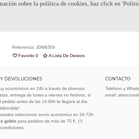
mación sobre la política de cookies, haz click en 'Políti
Puedes consultar la política de privacidad
aquí
No hay puntos de recompensa para este producto porque ya ha
descuento.
Referencia:
JDM6359
Favorito
0
A Lista De Deseos
 Y DEVOLUCIONES
CONTACTO
uy económicos en 24h a través de diversos
Teléfono y What
stas, entrega de lunes a viernes no festivos, si
email: atenciona
el pedido antes de las 14:00h te llegará al día
 laborable!
puedes seleccionar envío económico en 24-72h
s grátis
para pedidos de más de 75 €. (*)
 condiciones.