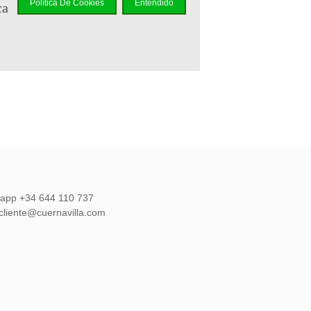
Política De Cookies
Entendido
ca
y un
sapp +34 644 110 737
lcliente@cuernavilla.com