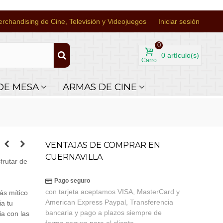
rchandising de Cine, Televisión y Videojuegos
Iniciar sesión
0
0
artículo(s)
Carro
DE MESA
ARMAS DE CINE
VENTAJAS DE COMPRAR EN
CUERNAVILLA
frutar de
Pago seguro
con tarjeta aceptamos VISA, MasterCard y
ás mítico
American Express Paypal, Transferencia
ia tu
bancaria y pago a plazos siempre de
ia con las