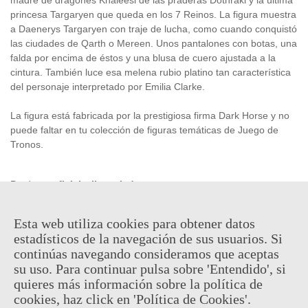
princesa Targaryen que queda en los 7 Reinos. La figura muestra
a Daenerys Targaryen con traje de lucha, como cuando conquistó
las ciudades de Qarth o Mereen. Unos pantalones con botas, una
falda por encima de éstos y una blusa de cuero ajustada a la
cintura. También luce esa melena rubio platino tan característica
del personaje interpretado por Emilia Clarke.
La figura está fabricada por la prestigiosa firma Dark Horse y no
puede faltar en tu colección de figuras temáticas de Juego de
Tronos.
Producto
oficial
y
licenciado
.
Esta web utiliza cookies para obtener datos
31,95 €
estadísticos de la navegación de sus usuarios. Si
(impuestos inc.)
continúas navegando consideramos que aceptas
Descatalogado
su uso. Para continuar pulsa sobre 'Entendido', si
quieres más información sobre la política de
Código QR
Compartir
cookies, haz click en 'Política de Cookies'.