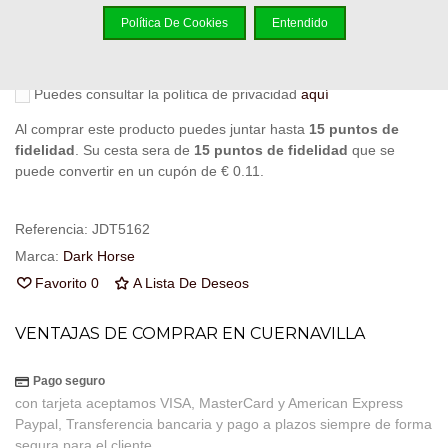
Política De Cookies
Entendido
Notificarme cuando esté disponible
Puedes consultar la política de privacidad
aquí
Al comprar este producto puedes juntar hasta
15
puntos de
fidelidad
. Su cesta sera de
15
puntos de fidelidad
que se
puede convertir en un cupón de
€ 0.11
.
Referencia:
JDT5162
Marca:
Dark Horse
Favorito
0
A Lista De Deseos
VENTAJAS DE COMPRAR EN CUERNAVILLA
Pago seguro
con tarjeta aceptamos VISA, MasterCard y American Express
Paypal, Transferencia bancaria y pago a plazos siempre de forma
segura para el cliente.