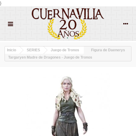
}
Inicio
SERIES
Juego de Tronos
Figura de Daenerys
Targaryen Madre de Dragones - Juego de Tronos