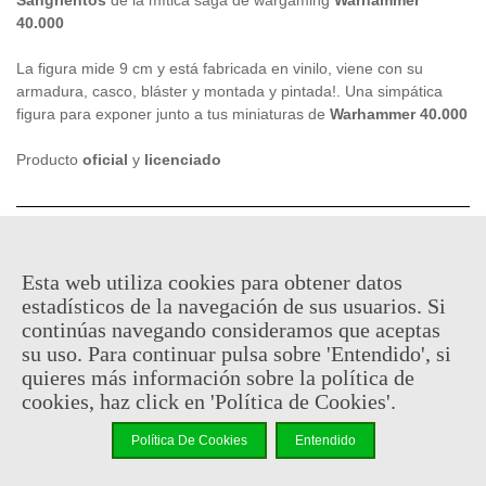
40.000
La figura mide 9 cm y está fabricada en vinilo, viene con su
armadura, casco, bláster y montada y pintada!. Una simpática
figura para exponer junto a tus miniaturas de
Warhammer 40.000
Producto
oficial
y
licenciado
17,95 €
(impuestos inc.)
Esta web utiliza cookies para obtener datos
En stock, envío en 24/48h
estadísticos de la navegación de sus usuarios. Si
continúas navegando consideramos que aceptas
-
+
su uso. Para continuar pulsa sobre 'Entendido', si
quieres más información sobre la política de
Añadir Al Carrito
cookies, haz click en 'Política de Cookies'.
Código QR
Compartir
Política De Cookies
Entendido
Al comprar este producto puedes juntar hasta
8
puntos de