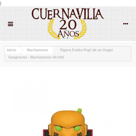
}
Inicio
Warhammer
Figura Funko Pop! de un Ángel
Sangriento - Warhammer 40.000