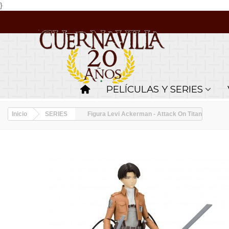
}
PELÍCULAS Y SERIES
Inicio
SERIES
Figura Levi Ackerman - Attack On Titan