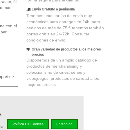
forma segura para el cliente.
racter, él
ho más
Envío Gratuito a península
Tenemos unas tarifas de envío muy
económicas para entregas en 24h, para
ne con el
pedidos de más de 75 € tenemos también
úper
portes grátis en 24-72h. Consultar
condiciones de envío.
Gran variedad de productos a los mejores
precios
Disponemos de un amplio catálogo de
productos de merchandising y
coleccionismo de cines, series y
partir
videojuegos, productos de calidad a los
mejores precios.
s.
elidad
.
Política De Cookies
Entendido
ca
r en un