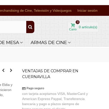
rchandising de Cine, Televisión y Videojuegos
Iniciar sesión
0
0
artículo(s)
Carro
DE MESA
ARMAS DE CINE
VENTAJAS DE COMPRAR EN
CUERNAVILLA
e Eldia y
Pago seguro
hicieron
con tarjeta aceptamos VISA, MasterCard y
lo,
American Express Paypal, Transferencia
bancaria y pago a plazos siempre de