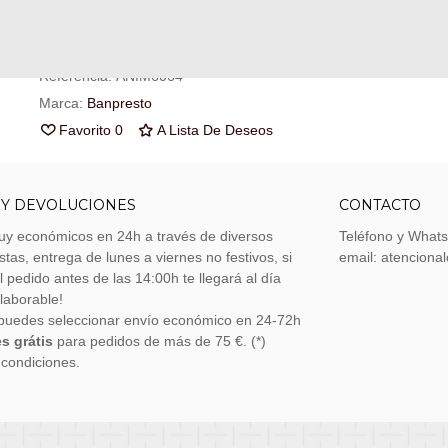
cupón de
€ 0.08
.
Referencia:
ANIM6064
Marca:
Banpresto
Favorito
0
A Lista De Deseos
 Y DEVOLUCIONES
CONTACTO
uy económicos en 24h a través de diversos
Teléfono y What
stas, entrega de lunes a viernes no festivos, si
email: atenciona
el pedido antes de las 14:00h te llegará al día
 laborable!
puedes seleccionar envío económico en 24-72h
s grátis
para pedidos de más de 75 €. (*)
 condiciones.