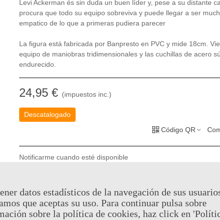
Levi Ackerman és sin duda un buen líder y, pese a su distante ca
procura que todo su equipo sobreviva y puede llegar a ser muc
empatico de lo que a primeras pudiera parecer
La figura está fabricada por Banpresto en PVC y mide 18cm. Vie
equipo de maniobras tridimensionales y las cuchillas de acero s
endurecido.
24,95 €
(impuestos inc.)
Descatalogado
Código QR
Com
Notificarme cuando esté disponible
ener datos estadísticos de la navegación de sus usuario
Puedes consultar la política de privacidad
aquí
amos que aceptas su uso. Para continuar pulsa sobre
Al comprar este producto puedes juntar hasta
12
puntos de fid
mación sobre la política de cookies, haz click en 'Políti
Su cesta sera de
12
puntos de fidelidad
que se puede converti