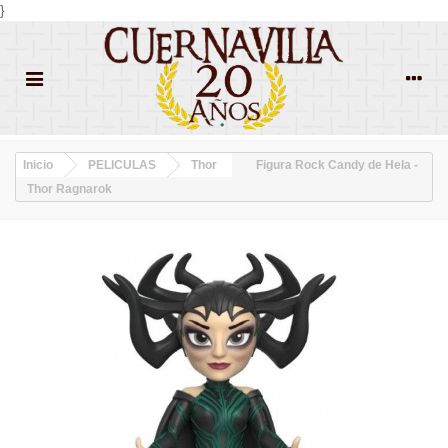
}
Inicio
PELICULAS
Thor
Figura Rock Candy de Hela -
Thor Ragnarok