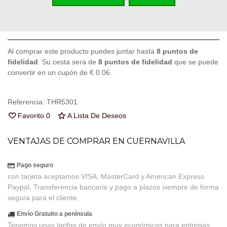
Añadir Al Carrito
Código QR
Compartir
Al comprar este producto puedes juntar hasta
8
puntos de
fidelidad
. Su cesta sera de
8
puntos de fidelidad
que se puede
convertir en un cupón de
€ 0.06
.
Referencia:
THR5301
Favorito
0
A Lista De Deseos
VENTAJAS DE COMPRAR EN CUERNAVILLA
Pago seguro
con tarjeta aceptamos VISA, MasterCard y American Express
Paypal, Transferencia bancaria y pago a plazos siempre de forma
segura para el cliente.
Envío Gratuito a península
Tenemos unas tarifas de envío muy económicas para entregas