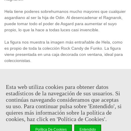
Hela tiene poderes sobrehumanos mucho mayores que cualquier
asgardiano al ser la hija de Odin. Al desencadenar el Ragnarok,
puede tomar todo el poder de Asgard para aumentar el suyo
propio, lo que la hace a todas luces casi invencible.
La figura nos muestra la imagen más entrañable de Hela, como
es propio de toda la colección Rock Candy de Funko. La figura
viene presentada en una caja decorada con ventana, ideal para
coleccionistas.
Producto
oficial
y
licenciado
Esta web utiliza cookies para obtener datos
estadísticos de la navegación de sus usuarios. Si
16,95 €
(impuestos inc.)
continúas navegando consideramos que aceptas
su uso. Para continuar pulsa sobre 'Entendido', si
En stock, envío en 24/48h
quieres más información sobre la política de
cookies, haz click en 'Política de Cookies'.
-
+
Política De Cookies
Entendido