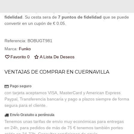
Al comprar este producto puedes juntar hasta
7
puntos de
fidelidad
. Su cesta sera de
7
puntos de fidelidad
que se puede
convertir en un cupón de
€ 0.05
.
Referencia:
BOBUGT981
Marca:
Funko
Favorito
0
A Lista De Deseos
VENTAJAS DE COMPRAR EN CUERNAVILLA
Pago seguro
con tarjeta aceptamos VISA, MasterCard y American Express
Paypal, Transferencia bancaria y pago a plazos siempre de forma
segura para el cliente.
Envío Gratuito a península
Tenemos unas tarifas de envío muy económicas para entregas
en 24h, para pedidos de más de 75 € tenemos también portes