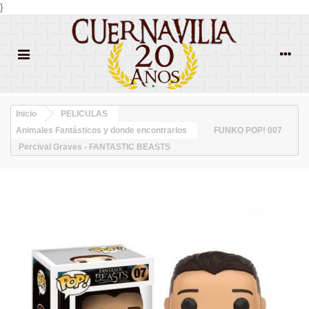
}
Inicio
PELICULAS
Animales Fantásticos y donde encontrarlos
FUNKO POP! 007
Percival Graves - FANTASTIC BEASTS