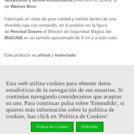
de
Warnes Bros
.
Fabricado en vinilo de gran calidad y metido dentro de una
divertida caja con ventanilla, en el podréis ver la figura
de
Percival Graves
el Director de Seguridad Mágica del
MACUSA
en un tamaño aproximado de 9 cm y a todo color.
Este producto es
oficial
y
licenciado
.
14,95 €
(impuestos inc.)
Esta web utiliza cookies para obtener datos
estadísticos de la navegación de sus usuarios. Si
En stock, envío en 24/48h
continúas navegando consideramos que aceptas
su uso. Para continuar pulsa sobre 'Entendido', si
-
+
quieres más información sobre la política de
cookies, haz click en 'Política de Cookies'.
Añadir Al Carrito
Política De Cookies
Entendido
Código QR
Compartir