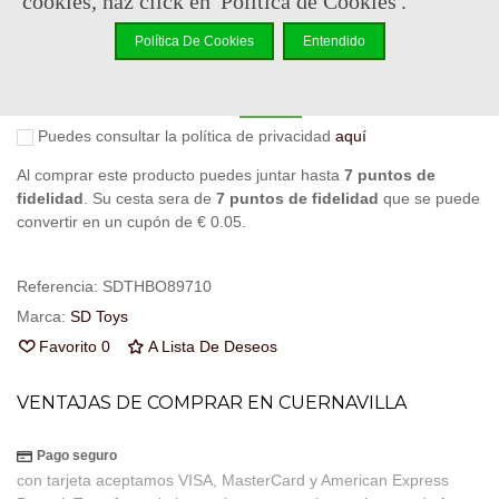
cookies, haz click en 'Política de Cookies'.
Política De Cookies
Entendido
Notificarme cuando esté disponible
Puedes consultar la política de privacidad
aquí
Al comprar este producto puedes juntar hasta
7
puntos de
fidelidad
. Su cesta sera de
7
puntos de fidelidad
que se puede
convertir en un cupón de
€ 0.05
.
Referencia:
SDTHBO89710
Marca:
SD Toys
Favorito
0
A Lista De Deseos
VENTAJAS DE COMPRAR EN CUERNAVILLA
Pago seguro
con tarjeta aceptamos VISA, MasterCard y American Express