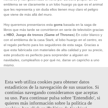
emblema se ve claramente a un lobo huargo ya que es el animal
que les representa y sin duda ellos tienen muy claro el peligro
que viene de más allá del muro.
Hoy queremos presentaros esta
gorra
basada en la saga de
libros que más tarde se convirtieron en serie de televisión gracias
a
HBO
,
Juego de tronos
(
Game of Thrones
).En color blanco y
con el emblema de la casa Stark, el lobo huargo en el centro, es
el regalo perfecto para los seguidores de esta saga. Gracias a
que esta fabricada con materiales de alta calidad y por su precio,
este producto es perfecto para sorprender a alguien en
navidades, cumpleaños o por qué no, darse un capricho a uno
mismo.
Este producto es
oficial
y
licenciado
.
Esta web utiliza cookies para obtener datos
estadísticos de la navegación de sus usuarios. Si
15,95 €
(impuestos inc.)
continúas navegando consideramos que aceptas
su uso. Para continuar pulsa sobre 'Entendido', si
Descatalogado
quieres más información sobre la política de
Código QR
Compartir