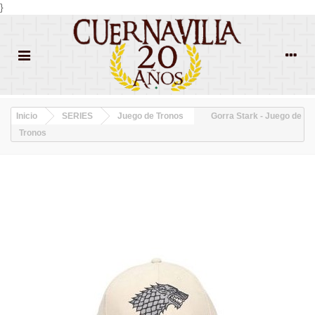
}
Inicio
SERIES
Juego de Tronos
Gorra Stark - Juego de
Tronos