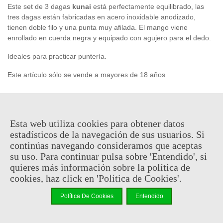
Este set de 3 dagas
kunai
está perfectamente equilibrado, las
tres dagas están fabricadas en acero inoxidable anodizado,
tienen doble filo y una punta muy afilada. El mango viene
enrollado en cuerda negra y equipado con agujero para el dedo.
Ideales para practicar puntería.
Este artículo sólo se vende a mayores de 18 años
39,95 €
(impuestos inc.)
Esta web utiliza cookies para obtener datos
estadísticos de la navegación de sus usuarios. Si
En stock, envío en 24/48h
continúas navegando consideramos que aceptas
-
+
su uso. Para continuar pulsa sobre 'Entendido', si
quieres más información sobre la política de
cookies, haz click en 'Política de Cookies'.
Añadir Al Carrito
Código QR
Compartir
Política De Cookies
Entendido