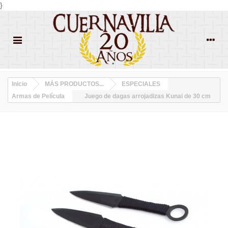
}
Inicio
MÁS PRODUCTOS...
ESPECIALES
Armas de Película
Juego de dagas arrojadizas Kunai de 30 cm