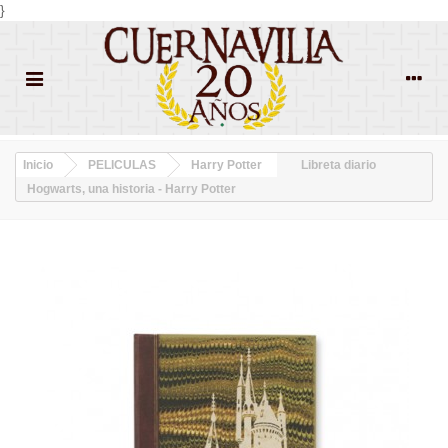
}
Inicio
PELICULAS
Harry Potter
Libreta diario
Hogwarts, una historia - Harry Potter