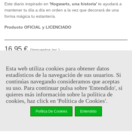
Este diario inspirado en
'Hogwarts, una historia'
te ayudará a
mantener tu día a día en orden a la vez que decorará de una
forma mágica tu estantería.
Producto OFICIAL y LICENCIADO
16,95 €
(impuestos inc.)
En stock, envío en 24/48h
Esta web utiliza cookies para obtener datos
-
+
estadísticos de la navegación de sus usuarios. Si
continúas navegando consideramos que aceptas
su uso. Para continuar pulsa sobre 'Entendido', si
Añadir Al Carrito
quieres más información sobre la política de
Código QR
Compartir
cookies, haz click en 'Política de Cookies'.
Política De Cookies
Entendido
Al comprar este producto puedes juntar hasta
8
puntos de
fidelidad
. Su cesta sera de
8
puntos de fidelidad
que se puede
convertir en un cupón de
€ 0.06
.