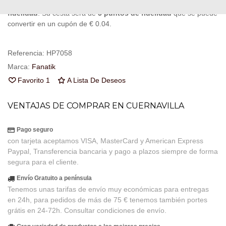
Al comprar este producto puedes juntar hasta
5
puntos de
fidelidad
. Su cesta sera de
5
puntos de fidelidad
que se puede
convertir en un cupón de
€ 0.04
.
Referencia:
HP7058
Marca:
Fanatik
Favorito
1
A Lista De Deseos
VENTAJAS DE COMPRAR EN CUERNAVILLA
Pago seguro
con tarjeta aceptamos VISA, MasterCard y American Express
Paypal, Transferencia bancaria y pago a plazos siempre de forma
segura para el cliente.
Envío Gratuito a península
Tenemos unas tarifas de envío muy económicas para entregas
en 24h, para pedidos de más de 75 € tenemos también portes
grátis en 24-72h. Consultar condiciones de envío.