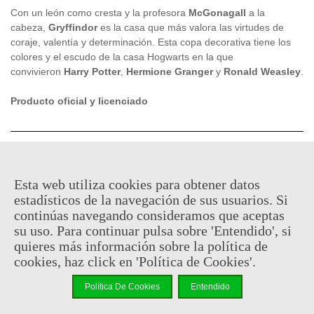
Con un león como cresta y la profesora
McGonagall
a la
cabeza,
Gryffindor
es la casa que más valora las virtudes de
coraje, valentía y determinación. Esta copa decorativa tiene los
colores y el escudo de la casa Hogwarts en la que
convivieron
Harry
Potter
,
Hermione Granger
y
Ronald Weasley
.
Producto oficial y licenciado
10,95 €
(impuestos inc.)
Esta web utiliza cookies para obtener datos
Descatalogado
estadísticos de la navegación de sus usuarios. Si
Código QR
Compartir
continúas navegando consideramos que aceptas
su uso. Para continuar pulsa sobre 'Entendido', si
quieres más información sobre la política de
Notificarme cuando esté disponible
cookies, haz click en 'Política de Cookies'.
Política De Cookies
Entendido
Puedes consultar la política de privacidad
aquí