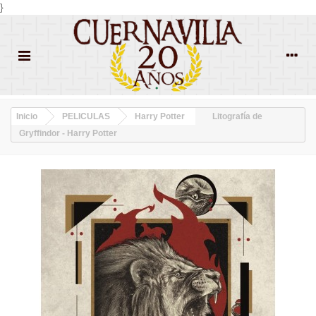
}
Inicio
PELICULAS
Harry Potter
Litografía de
Gryffindor - Harry Potter