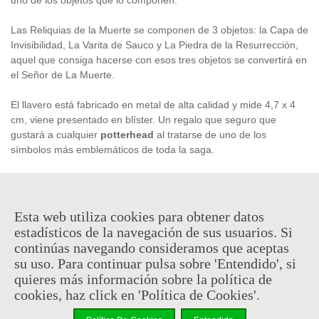
Las Reliquias de la Muerte se componen de 3 objetos: la Capa de
Invisibilidad, La Varita de Sauco y La Piedra de la Resurrección,
aquel que consiga hacerse con esos tres objetos se convertirá en
el Señor de La Muerte.
El llavero está fabricado en metal de alta calidad y mide 4,7 x 4
cm, viene presentado en blíster. Un regalo que seguro que
gustará a cualquier
potterhead
al tratarse de uno de los
símbolos más emblemáticos de toda la saga.
Producto
oficial
y
licenciado
Esta web utiliza cookies para obtener datos
6,95 €
(impuestos inc.)
estadísticos de la navegación de sus usuarios. Si
continúas navegando consideramos que aceptas
Consultar disponibilidad
su uso. Para continuar pulsa sobre 'Entendido', si
quieres más información sobre la política de
-
+
cookies, haz click en 'Política de Cookies'.
Añadir Al Carrito