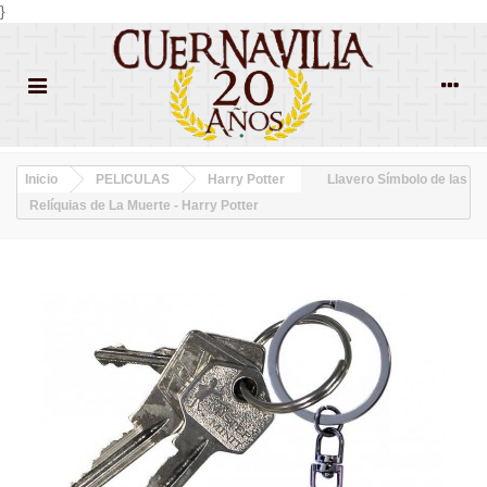
}
Inicio
PELICULAS
Harry Potter
Llavero Símbolo de las
Relíquias de La Muerte - Harry Potter