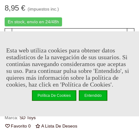
8,95 €
(impuestos inc.)
En stock, envío en 24/48h
-
+
Esta web utiliza cookies para obtener datos
Añadir Al Carrito
estadísticos de la navegación de sus usuarios. Si
Código QR
Compartir
continúas navegando consideramos que aceptas
su uso. Para continuar pulsa sobre 'Entendido', si
quieres más información sobre la política de
Al comprar este producto puedes juntar hasta
4
puntos de
cookies, haz click en 'Política de Cookies'.
fidelidad
. Su cesta sera de
4
puntos de fidelidad
que se puede
convertir en un cupón de
€ 0.03
.
Política De Cookies
Entendido
Referencia:
SDTHBO02291
Marca:
SD Toys
Favorito
0
A Lista De Deseos