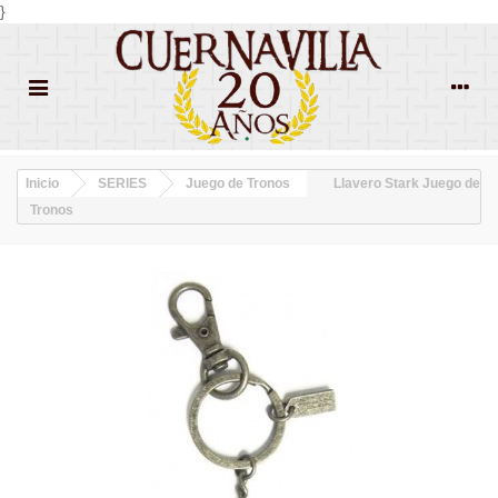
}
Inicio
SERIES
Juego de Tronos
Llavero Stark Juego de
Tronos