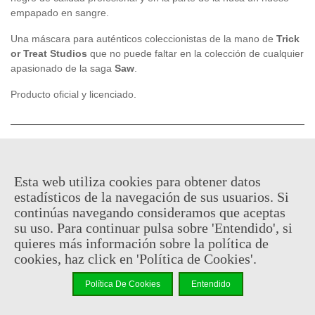
empapado en sangre.
Una máscara para auténticos coleccionistas de la mano de
Trick
or Treat Studios
que no puede faltar en la colección de cualquier
apasionado de la saga
Saw
.
Producto oficial y licenciado.
62,95 €
(impuestos inc.)
Descatalogado
Esta web utiliza cookies para obtener datos
estadísticos de la navegación de sus usuarios. Si
Código QR
Compartir
continúas navegando consideramos que aceptas
su uso. Para continuar pulsa sobre 'Entendido', si
Notificarme cuando esté disponible
quieres más información sobre la política de
cookies, haz click en 'Política de Cookies'.
Política De Cookies
Entendido
Puedes consultar la política de privacidad
aquí
Al comprar este producto puedes juntar hasta
31
puntos de