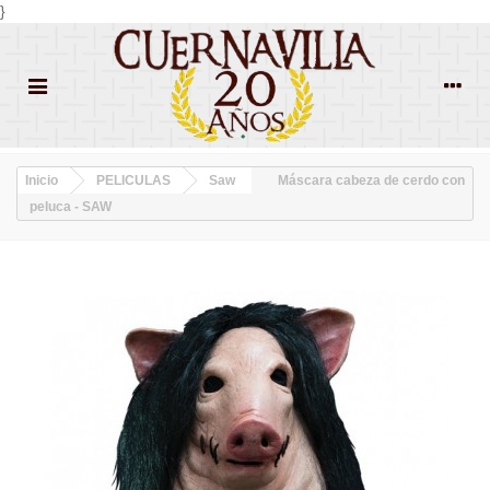
}
Inicio
PELICULAS
Saw
Máscara cabeza de cerdo con
peluca - SAW