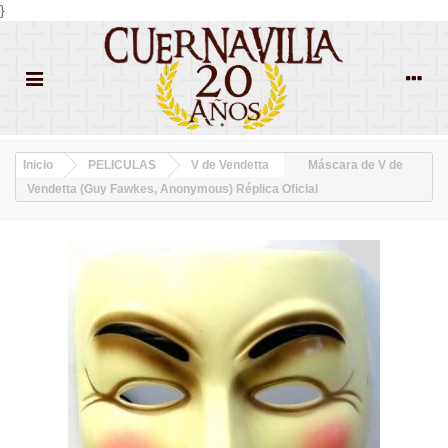
}
Inicio
PELICULAS
V de Vendetta
Máscara de V de
Vendetta (Guy Fawkes, Anonymous) Réplica Oficial