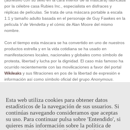
por la célebre casa Rubies Inc., especialista en disfraces y
réplicas de películas. Se trata de una máscara portable a escala
1:1 y tamaño adulto basada en el personaje de Guy Fawkes en la
película
V de Vendetta
y el cómic de Alan Moore del mismo
nombre.
Con el tiempo esta máscara se ha convertido en uno de nuestros
productos estrella y en la vida cotidiana se ha usado en
manifestaciones locales, nacionales y globales como símbolo de
protesta, libertad y lucha por la dignidad. El caso más famoso ha
ocurrido recientemente con las movilicaciones a favor del portal
Wikileaks
y sus filtraciones en pos de la libertad de expresión e
información así como símbolo oficial del grupo
Anonymous
.
Producto oficial y licenciado fabricado por Rubie's
Esta web utiliza cookies para obtener datos
estadísticos de la navegación de sus usuarios. Si
escribir una revisión
5,95 €
continúas navegando consideramos que aceptas
(impuestos inc.)
su uso. Para continuar pulsa sobre 'Entendido', si
quieres más información sobre la política de
En stock, envío en 24/48h