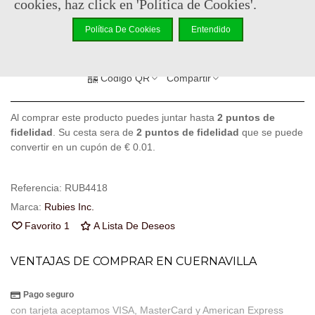
cookies, haz click en 'Política de Cookies'.
-
+
Política De Cookies
Entendido
Añadir Al Carrito
Código QR
Compartir
Al comprar este producto puedes juntar hasta
2
puntos de
fidelidad
. Su cesta sera de
2
puntos de fidelidad
que se puede
convertir en un cupón de
€ 0.01
.
Referencia:
RUB4418
Marca:
Rubies Inc.
Favorito
1
A Lista De Deseos
VENTAJAS DE COMPRAR EN CUERNAVILLA
Pago seguro
con tarjeta aceptamos VISA, MasterCard y American Express