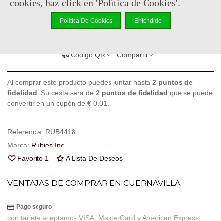
cookies, haz click en 'Política de Cookies'.
-
+
Política De Cookies
Entendido
Añadir Al Carrito
Código QR
Compartir
Al comprar este producto puedes juntar hasta
2
puntos de
fidelidad
. Su cesta sera de
2
puntos de fidelidad
que se puede
convertir en un cupón de
€ 0.01
.
Referencia:
RUB4418
Marca:
Rubies Inc.
Favorito
1
A Lista De Deseos
VENTAJAS DE COMPRAR EN CUERNAVILLA
Pago seguro
con tarjeta aceptamos VISA, MasterCard y American Express