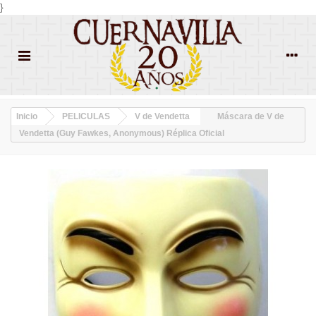
}
Inicio
PELICULAS
V de Vendetta
Máscara de V de
Vendetta (Guy Fawkes, Anonymous) Réplica Oficial