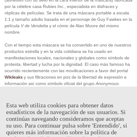
por la célebre casa Rubies Inc., especialista en disfraces y
réplicas de películas. Se trata de una máscara portable a escala
1:1 y tamaño adulto basada en el personaje de Guy Fawkes en la
película
V de Vendetta
y el cómic de Alan Moore del mismo
nombre.
Con el tiempo esta máscara se ha convertido en uno de nuestros
productos estrella y en la vida cotidiana se ha usado en
manifestaciones locales, nacionales y globales como símbolo de
protesta, libertad y lucha por la dignidad. El caso más famoso ha
ocurrido recientemente con las movilicaciones a favor del portal
Wikileaks
y sus filtraciones en pos de la libertad de expresión e
información así como símbolo oficial del grupo
Anonymous
.
Producto oficial y licenciado fabricado por Rubie's
Esta web utiliza cookies para obtener datos
estadísticos de la navegación de sus usuarios. Si
escribir una revisión
5,95 €
continúas navegando consideramos que aceptas
(impuestos inc.)
su uso. Para continuar pulsa sobre 'Entendido', si
quieres más información sobre la política de
En stock, envío en 24/48h