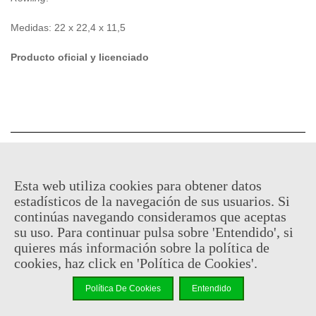
Medidas: 22 x 22,4 x 11,5
Producto oficial y licenciado
37,95 €
(impuestos inc.)
Esta web utiliza cookies para obtener datos
Descatalogado
estadísticos de la navegación de sus usuarios. Si
Código QR
Compartir
continúas navegando consideramos que aceptas
su uso. Para continuar pulsa sobre 'Entendido', si
quieres más información sobre la política de
Notificarme cuando esté disponible
cookies, haz click en 'Política de Cookies'.
Política De Cookies
Entendido
Puedes consultar la política de privacidad
aquí