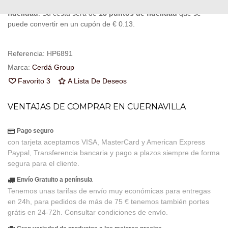
Al comprar este producto puedes juntar hasta
18
puntos de
fidelidad
. Su cesta sera de
18
puntos de fidelidad
que se
puede convertir en un cupón de
€ 0.13
.
Referencia:
HP6891
Marca:
Cerdá Group
Favorito
3
A Lista De Deseos
VENTAJAS DE COMPRAR EN CUERNAVILLA
Pago seguro
con tarjeta aceptamos VISA, MasterCard y American Express
Paypal, Transferencia bancaria y pago a plazos siempre de forma
segura para el cliente.
Envío Gratuito a península
Tenemos unas tarifas de envío muy económicas para entregas
en 24h, para pedidos de más de 75 € tenemos también portes
grátis en 24-72h. Consultar condiciones de envío.