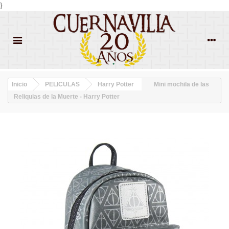
}
Inicio
PELICULAS
Harry Potter
Mini mochila de las
Reliquias de la Muerte - Harry Potter