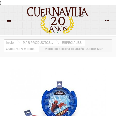
}
Inicio
MÁS PRODUCTOS...
ESPECIALES
Cubiteras y moldes
Molde de silicona de araña - Spider-Man