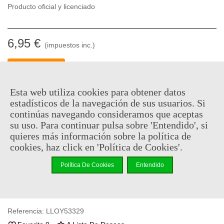
Producto oficial y licenciado
6,95 €
(impuestos inc.)
Descatalogado
Código QR
Compartir
Esta web utiliza cookies para obtener datos
estadísticos de la navegación de sus usuarios. Si
Notificarme cuando esté disponible
continúas navegando consideramos que aceptas
su uso. Para continuar pulsa sobre 'Entendido', si
quieres más información sobre la política de
Puedes consultar la política de privacidad
aquí
cookies, haz click en 'Política de Cookies'.
Al comprar este producto puedes juntar hasta
3
puntos de
Política De Cookies
Entendido
fidelidad
. Su cesta sera de
3
puntos de fidelidad
que se puede
convertir en un cupón de
€ 0.02
.
Referencia:
LLOY53329