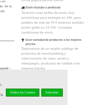
forma segura para el cliente.
o en
er
, de la
Envío Gratuito a península
ste
Tenemos unas tarifas de envío muy
económicas para entregas en 24h, para
pedidos de más de 75 € tenemos también
portes grátis en 24-72h. Consultar
condiciones de envío.
Gran variedad de productos a los mejores
precios
Disponemos de un amplio catálogo de
productos de merchandising y
coleccionismo de cines, series y
videojuegos, productos de calidad a los
mejores precios.
partir
s.
lidad
. Su
 un cupón
Política De Cookies
Entendido
ca