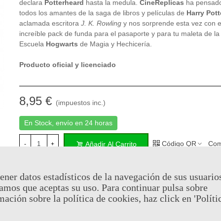
declara
Potterheard
hasta la medula.
CineReplicas
ha pensad
todos los amantes de la saga de libros y películas de
Harry Pott
aclamada escritora
J. K. Rowling
y nos sorprende esta vez con e
increíble pack de funda para el pasaporte y para tu maleta de la
Escuela
Hogwarts
de Magia y Hechicería.
Producto oficial y licenciado
8,95 €
(impuestos inc.)
En Stock, envío en 24 horas
Código QR
Com
Añadir Al Carrito
-
+
ener datos estadísticos de la navegación de sus usuario
Al comprar este producto puedes juntar hasta
4
puntos de fide
amos que aceptas su uso. Para continuar pulsa sobre
cesta sera de
4
puntos de fidelidad
que se puede convertir en
mación sobre la política de cookies, haz click en 'Políti
de
€ 0.03
.