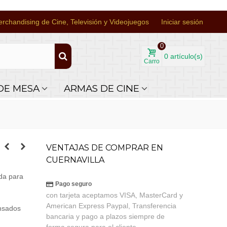
rchandising de Cine, Televisión y Videojuegos
Iniciar sesión
0
0
artículo(s)
Carro
DE MESA
ARMAS DE CINE
VENTAJAS DE COMPRAR EN
CUERNAVILLA
da para
Pago seguro
con tarjeta aceptamos VISA, MasterCard y
American Express Paypal, Transferencia
ensados
bancaria y pago a plazos siempre de