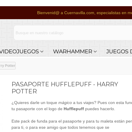
Bienvenid@ a Cuernavilla.com, especialistas en me
VIDEOJUEGOS
WARHAMMER
JUEGOS 
rry Potter
PASAPORTE HUFFLEPUFF - HARRY
POTTER
¿Quieres darle un toque
mágico
a tus viajes? Pues con esta fun
tu pasaporte con el logo de
Hufflepuff
puedes hacerlo.
Este pack de funda para el pasaporte y para tu maleta están p
para ti, o para ese amigo que todos tenemos que se