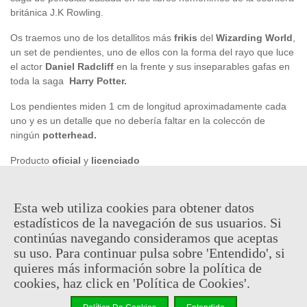
británica J.K Rowling.
Os traemos uno de los detallitos más
frikis
del
Wizarding World
,
un set de pendientes, uno de ellos con la forma del rayo que luce
el actor
Daniel Radcliff
en la frente y sus inseparables gafas en
toda la saga
Harry Potter.
Los pendientes miden 1 cm de longitud aproximadamente cada
uno y es un detalle que no debería faltar en la coleccón de
ningún
potterhead.
Producto
oficial
y
licenciado
Esta web utiliza cookies para obtener datos
6,95 €
(impuestos inc.)
estadísticos de la navegación de sus usuarios. Si
continúas navegando consideramos que aceptas
Consultar disponibilidad
su uso. Para continuar pulsa sobre 'Entendido', si
quieres más información sobre la política de
-
+
cookies, haz click en 'Política de Cookies'.
Añadir Al Carrito