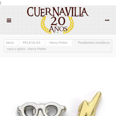
}
Inicio
PELICULAS
Harry Potter
Pendientes metálicos
rayo y gafas - Harry Potter