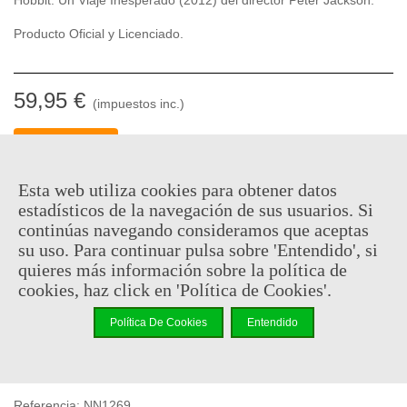
Producto Oficial y Licenciado.
59,95 €
(impuestos inc.)
Descatalogado
Código QR
Compartir
Esta web utiliza cookies para obtener datos
estadísticos de la navegación de sus usuarios. Si
Notificarme cuando esté disponible
continúas navegando consideramos que aceptas
su uso. Para continuar pulsa sobre 'Entendido', si
quieres más información sobre la política de
Puedes consultar la política de privacidad
aquí
cookies, haz click en 'Política de Cookies'.
Al comprar este producto puedes juntar hasta
29
puntos de
Política De Cookies
Entendido
fidelidad
. Su cesta sera de
29
puntos de fidelidad
que se
puede convertir en un cupón de
€ 0.20
.
Referencia:
NN1269