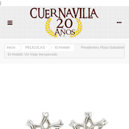
}
Inicio
PELICULAS
El Hobbit
Pendientes Plata Galadriel
El Hobbit: Un Viaje Inesperado