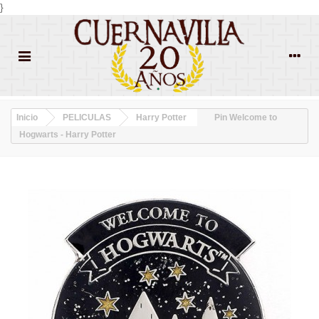
}
Inicio
PELICULAS
Harry Potter
Pin Welcome to
Hogwarts - Harry Potter