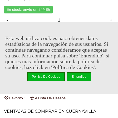
En stock, envío en 24/48h
-
+
Añadir Al Carrito
Esta web utiliza cookies para obtener datos
Código QR
Compartir
estadísticos de la navegación de sus usuarios. Si
continúas navegando consideramos que aceptas
su uso. Para continuar pulsa sobre 'Entendido', si
Al comprar este producto puedes juntar hasta
2
puntos de
quieres más información sobre la política de
fidelidad
. Su cesta sera de
2
puntos de fidelidad
que se puede
cookies, haz click en 'Política de Cookies'.
convertir en un cupón de
€ 0.01
.
Política De Cookies
Entendido
Referencia:
HP0464
Marca:
The Carat Shop
Favorito
1
A Lista De Deseos
VENTAJAS DE COMPRAR EN CUERNAVILLA