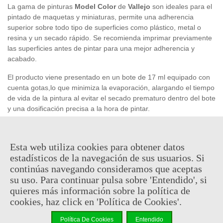
La gama de pinturas
Model Color
de
Vallejo
son ideales para el
pintado de maquetas y miniaturas, permite una adherencia
superior sobre todo tipo de superficies como plástico, metal o
resina y un secado rápido. Se recomienda imprimar previamente
las superficies antes de pintar para una mejor adherencia y
acabado.
El producto viene presentado en un bote de 17 ml equipado con
cuenta gotas,lo que minimiza la evaporación, alargando el tiempo
de vida de la pintura al evitar el secado prematuro dentro del bote
y una dosificación precisa a la hora de pintar.
2,41 €
Esta web utiliza cookies para obtener datos
(impuestos inc.)
estadísticos de la navegación de sus usuarios. Si
En stock, envío en 24/48h
continúas navegando consideramos que aceptas
su uso. Para continuar pulsa sobre 'Entendido', si
-
+
quieres más información sobre la política de
cookies, haz click en 'Política de Cookies'.
Añadir Al Carrito
Política De Cookies
Entendido