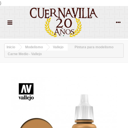
}
Inicio
Modelismo
Vallejo
Pintura para modelismo
Carne Medio - Vallejo