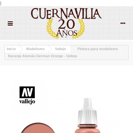
}
Inicio
Modelismo
Vallejo
Pintura para modelismo
Naranja Alemán German Orange - Vallejo