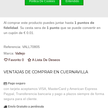
Añadir Al Carrito
Política De Cookies
Entendido
Código QR
Compartir
Al comprar este producto puedes juntar hasta
1
puntos de
fidelidad
. Su cesta sera de
1
punto
que se puede convertir en
un cupón de
€ 0.01
.
Referencia:
VALL70805
Marca:
Vallejo
Favorito
0
A Lista De Deseos
VENTAJAS DE COMPRAR EN CUERNAVILLA
Pago seguro
con tarjeta aceptamos VISA, MasterCard y American Express
Paypal, Transferencia bancaria y pago a plazos siempre de forma
segura para el cliente.
Envío Gratuito a península