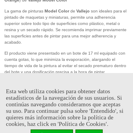
La gama de pinturas
Model Color
de
Vallejo
son ideales para el
pintado de maquetas y miniaturas, permite una adherencia
superior sobre todo tipo de superficies como plástico, metal o
resina y un secado rápido. Se recomienda imprimar previamente
las superficies antes de pintar para una mejor adherencia y
acabado.
El producto viene presentado en un bote de 17 ml equipado con
cuenta gotas, lo que minimiza la evaporación, alargando el
tiempo de vida de la pintura al evitar el secado prematuro dentro
del bote y una dosificación precisa a la hora de pintar.
Esta web utiliza cookies para obtener datos
2,41 €
(impuestos inc.)
estadísticos de la navegación de sus usuarios. Si
continúas navegando consideramos que aceptas
En stock, envío en 24/48h
su uso. Para continuar pulsa sobre 'Entendido', si
quieres más información sobre la política de
-
+
cookies, haz click en 'Política de Cookies'.