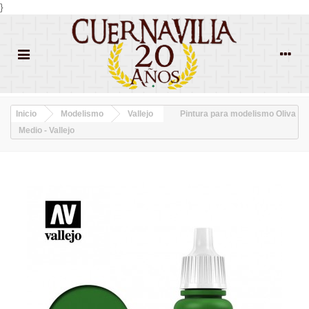
}
Inicio
Modelismo
Vallejo
Pintura para modelismo Oliva
Medio - Vallejo