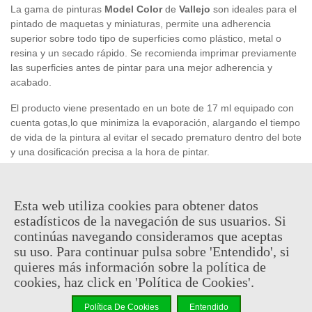
La gama de pinturas
Model Color
de
Vallejo
son ideales para el
pintado de maquetas y miniaturas, permite una adherencia
superior sobre todo tipo de superficies como plástico, metal o
resina y un secado rápido. Se recomienda imprimar previamente
las superficies antes de pintar para una mejor adherencia y
acabado.
El producto viene presentado en un bote de 17 ml equipado con
cuenta gotas,lo que minimiza la evaporación, alargando el tiempo
de vida de la pintura al evitar el secado prematuro dentro del bote
y una dosificación precisa a la hora de pintar.
2,41 €
Esta web utiliza cookies para obtener datos
(impuestos inc.)
estadísticos de la navegación de sus usuarios. Si
En stock, envío en 24/48h
continúas navegando consideramos que aceptas
su uso. Para continuar pulsa sobre 'Entendido', si
-
+
quieres más información sobre la política de
cookies, haz click en 'Política de Cookies'.
Añadir Al Carrito
Política De Cookies
Entendido