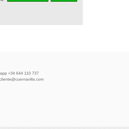
ir en un
sapp +34 644 110 737
lcliente@cuernavilla.com