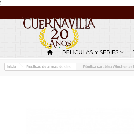
}
PELÍCULAS Y SERIES
Inicio
Réplicas de armas de cine
Réplica carabina Winchester