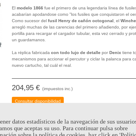
El
modelo 1866
fue el primero de una legendaria línea de fusil
acabarían apodandose como "los fusiles que conquistaron el oes
Como sucesor del
fusil Henry de cañón octogonal
, el
Winche
arregló muchas de las carencias del primero añadiendo, por eje
portilla para recargar el cargador tubular, esta vez cerrado y pro
un guardamanos.
La réplica fabricada
con todo lujo de detalle
por
Denix
tiene t
mecanismos para accionar el percutor y ciclar la palanca para c
nuevo cartucho, tal cuál el real.
204,95 €
(impuestos inc.)
Consultar disponibilidad
Código QR
Com
Añadir Al Carrito
-
+
ener datos estadísticos de la navegación de sus usuario
amos que aceptas su uso. Para continuar pulsa sobre
mación sobre la política de cookies, haz click en 'Políti
Al comprar este producto puedes juntar hasta
102
puntos de fi