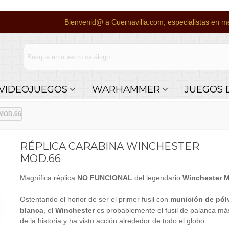
Bienvenid@ a Cuernavilla.com, especialistas en me
VIDEOJUEGOS
WARHAMMER
JUEGOS 
 MOD.66
RÉPLICA CARABINA WINCHESTER
MOD.66
Magnífica réplica
NO FUNCIONAL
del legendario
Winchester 
Ostentando el honor de ser el primer fusil con
munición de pól
blanca
, el
Winchester
es probablemente el fusil de palanca m
de la historia y ha visto acción alrededor de todo el globo.