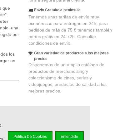
forma segura para el cliente.
es que
Envío Gratuito a península
te".
Tenemos unas tarifas de envío muy
ster
económicas para entregas en 24h, para
mplo, una
pedidos de más de 75 € tenemos también
tegido por
portes grátis en 24-72h. Consultar
condiciones de envío.
Gran variedad de productos a los mejores
odos los
precios
argar un
Disponemos de un amplio catálogo de
productos de merchandising y
coleccionismo de cines, series y
videojuegos, productos de calidad a los
mejores precios.
partir
s.
Política De Cookies
Entendido
ca
delidad
.