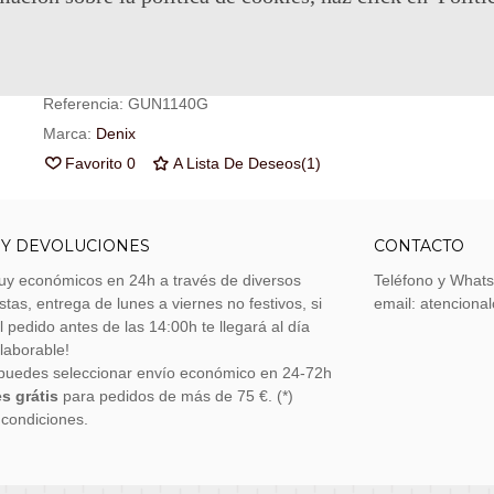
Su cesta sera de
102
puntos de fidelidad
que se puede convert
cupón de
€ 0.72
.
Referencia:
GUN1140G
Marca:
Denix
Favorito
0
A Lista De Deseos
(
1
)
 Y DEVOLUCIONES
CONTACTO
uy económicos en 24h a través de diversos
Teléfono y What
stas, entrega de lunes a viernes no festivos, si
email: atenciona
el pedido antes de las 14:00h te llegará al día
 laborable!
puedes seleccionar envío económico en 24-72h
s grátis
para pedidos de más de 75 €. (*)
 condiciones.