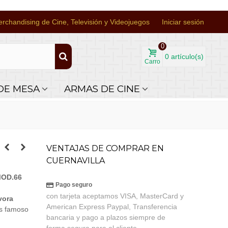
rchandising de Cine, Televisión y Videojuegos
Iniciar sesión
0
0
artículo(s)
Carro
DE MESA
ARMAS DE CINE
VENTAJAS DE COMPRAR EN
CUERNAVILLA
MOD.66
Pago seguro
con tarjeta aceptamos VISA, MasterCard y
vora
American Express Paypal, Transferencia
ás famoso
bancaria y pago a plazos siempre de