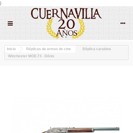
}
Inicio
Réplicas de armas de cine
Réplica carabina
Winchester MOD.73 - Dénix