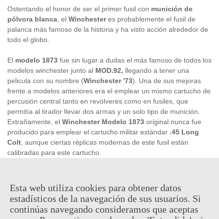
Ostentando el honor de ser el primer fusil con
munición de
pólvora blanca
, el
Winchester
es probablemente el fusil de
palanca más famoso de la historia y ha visto acción alrededor de
todo el globo.
El
modelo 1873
fue sin lugar a dudas el más famoso de todos los
modelos winchester junto al
MOD.92,
llegando a tener una
pelicula con su nombre (
Winchester '73
). Una de sus mejoras
frente a modelos anteriores era el emplear un mismo cartucho de
percusión central tanto en revólveres como en fusiles, que
permitía al tirador llevar dos armas y un solo tipo de munición.
Extrañamente, el
Winchester Modelo
1873
original nunca fue
producido para emplear el cartucho militar estándar
.45 Long
Colt
, aunque ciertas réplicas modernas de este fusil están
calibradas para este cartucho.
La réplica fabricada
con todo lujo de detalle
por
Denix
tiene
todos los mecanismos para accionar el percutor y ciclar la
Esta web utiliza cookies para obtener datos
palanca para cargar un nuevo cartucho, tal cuál el real.
estadísticos de la navegación de sus usuarios. Si
continúas navegando consideramos que aceptas