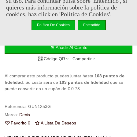
su uso. Para continuar pulsa sobre 'Entendido', si
207,95 €
quieres más información sobre la política de
(impuestos inc.)
cookies, haz click en 'Política de Cookies'.
Consultar disponibilidad
Política De Cookies
Entendido
-
+
Añadir Al Carrito
Código QR
Compartir
Al comprar este producto puedes juntar hasta
103
puntos de
fidelidad
. Su cesta sera de
103
puntos de fidelidad
que se
puede convertir en un cupón de
€ 0.73
.
Referencia:
GUN1253G
Marca:
Denix
Favorito
0
A Lista De Deseos