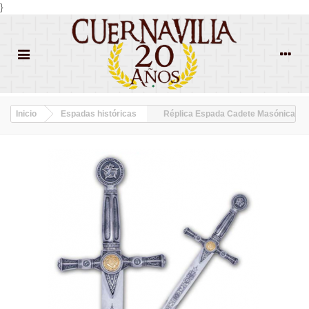
}
Inicio
Espadas históricas
Réplica Espada Cadete Masónica