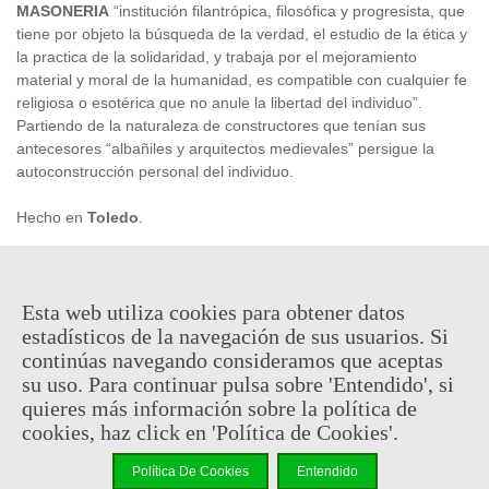
MASONERIA
“institución filantrópica, filosófica y progresista, que
tiene por objeto la búsqueda de la verdad, el estudio de la ética y
la practica de la solidaridad, y trabaja por el mejoramiento
material y moral de la humanidad, es compatible con cualquier fe
religiosa o esotérica que no anule la libertad del individuo”.
Partiendo de la naturaleza de constructores que tenían sus
antecesores “albañiles y arquitectos medievales” persigue la
autoconstrucción personal del individuo.
Hecho en
Toledo
.
74,95 €
(impuestos inc.)
Esta web utiliza cookies para obtener datos
estadísticos de la navegación de sus usuarios. Si
Consultar disponibilidad
continúas navegando consideramos que aceptas
su uso. Para continuar pulsa sobre 'Entendido', si
-
+
quieres más información sobre la política de
cookies, haz click en 'Política de Cookies'.
Añadir Al Carrito
Política De Cookies
Entendido
Código QR
Compartir