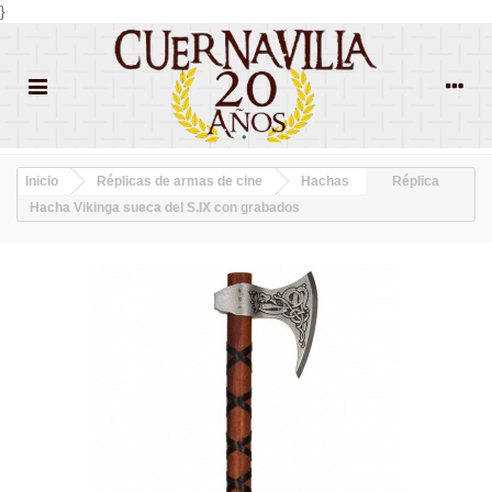
}
Inicio
Réplicas de armas de cine
Hachas
Réplica
Hacha Vikinga sueca del S.IX con grabados