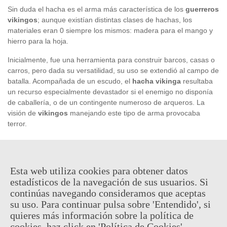
Sin duda el hacha es el arma más característica de los
guerreros
vikingos
; aunque existían distintas clases de hachas, los
materiales eran 0 siempre los mismos: madera para el mango y
hierro para la hoja.
Inicialmente, fue una herramienta para construir barcos, casas o
carros, pero dada su versatilidad, su uso se extendió al campo de
batalla. Acompañada de un escudo, el
hacha vikinga
resultaba
un recurso especialmente devastador si el enemigo no disponía
de caballería, o de un contingente numeroso de arqueros. La
visión de
vikingos
manejando este tipo de arma provocaba
terror.
Hacha de 60 cm
Esta web utiliza cookies para obtener datos
estadísticos de la navegación de sus usuarios. Si
52,95 €
continúas navegando consideramos que aceptas
(impuestos inc.)
su uso. Para continuar pulsa sobre 'Entendido', si
Consultar disponibilidad
quieres más información sobre la política de
cookies, haz click en 'Política de Cookies'.