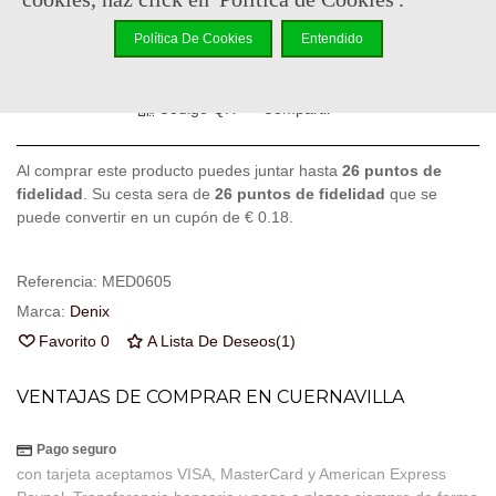
-
+
Política De Cookies
Entendido
Añadir Al Carrito
Código QR
Compartir
Al comprar este producto puedes juntar hasta
26
puntos de
fidelidad
. Su cesta sera de
26
puntos de fidelidad
que se
puede convertir en un cupón de
€ 0.18
.
Referencia:
MED0605
Marca:
Denix
Favorito
0
A Lista De Deseos
(
1
)
VENTAJAS DE COMPRAR EN CUERNAVILLA
Pago seguro
con tarjeta aceptamos VISA, MasterCard y American Express