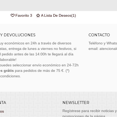
Referencia:
HP6249
Marca:
The Carat Shop
Favorito
3
A Lista De Deseos
(
1
)
 Y DEVOLUCIONES
CONTACTO
uy económicos en 24h a través de diversos
Teléfono y What
stas, entrega de lunes a viernes no festivos, si
email: atenciona
el pedido antes de las 14:00h te llegará al día
 laborable!
puedes seleccionar envío económico en 24-72h
s grátis
para pedidos de más de 75 €. (*)
 condiciones.
NTA
NEWSLETTER
Regístrese para recibir noticias y
dos
promociones de la página