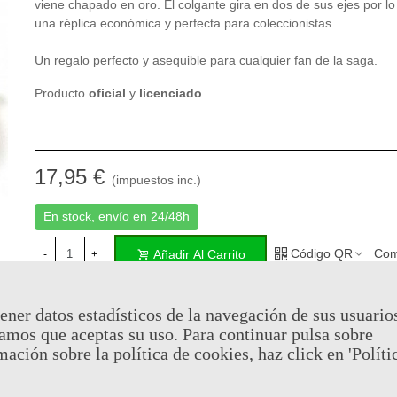
viene chapado en oro. El colgante gira en dos de sus ejes por l
una réplica económica y perfecta para coleccionistas.
Un regalo perfecto y asequible para cualquier fan de la saga.
Producto
oficial
y
licenciado
17,95 €
(impuestos inc.)
En stock, envío en 24/48h
Código QR
Com
Añadir Al Carrito
-
+
ener datos estadísticos de la navegación de sus usuario
Al comprar este producto puedes juntar hasta
8
puntos de fide
amos que aceptas su uso. Para continuar pulsa sobre
cesta sera de
8
puntos de fidelidad
que se puede convertir en
de
€ 0.06
.
mación sobre la política de cookies, haz click en 'Políti