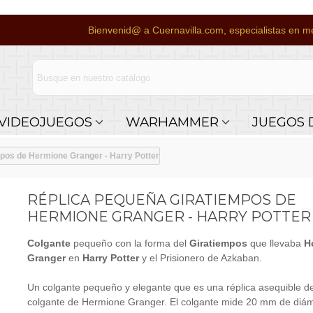
Bienvenid@ a Cuernavilla.com, especialistas en me
VIDEOJUEGOS
WARHAMMER
JUEGOS 
pos de Hermione Granger - Harry Potter
RÉPLICA PEQUEÑA GIRATIEMPOS DE
HERMIONE GRANGER - HARRY POTTER
Colgante
pequeño con la forma del
Giratiempos
que llevaba
H
Granger
en
Harry Potter
y el Prisionero de Azkaban.
Un colgante pequeño y elegante que es una réplica asequible d
colgante de Hermione Granger. El colgante mide 20 mm de diám