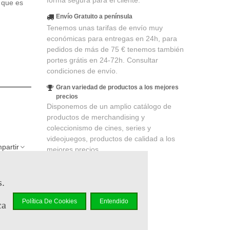
forma segura para el cliente.
o que es
Envío Gratuito a península
Tenemos unas tarifas de envío muy
económicas para entregas en 24h, para
pedidos de más de 75 € tenemos también
portes grátis en 24-72h. Consultar
condiciones de envío.
Gran variedad de productos a los mejores
precios
Disponemos de un amplio catálogo de
productos de merchandising y
coleccionismo de cines, series y
videojuegos, productos de calidad a los
partir
mejores precios.
s.
lidad
. Su
 un cupón
Política De Cookies
Entendido
ca