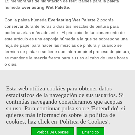
15 membranas de hidratación de reutilizables para la paleta
húmeda
Everlasting Wet Palette
.
Con la paleta húmeda
Everlasting Wet Palette
2 podrás
conservar durante horas o días tus mezclas de pintura para
poder usarlas más adelante. El principio de funcionamiento de
este artículo es una esponja húmeda a la que se sobrepone una
hoja de papel para hacer las mezclas de pintura y, cuando se
termina de pintar o se tiene que interrumpir el proceso de pintura,
se mantiene la mezcla fresca para su uso al cabo de unas horas
o días.
7,95 €
Esta web utiliza cookies para obtener datos
(impuestos inc.)
estadísticos de la navegación de sus usuarios. Si
En stock, envío en 24/48h
continúas navegando consideramos que aceptas
su uso. Para continuar pulsa sobre 'Entendido', si
-
+
quieres más información sobre la política de
cookies, haz click en 'Política de Cookies'.
Añadir Al Carrito
Política De Cookies
Entendido