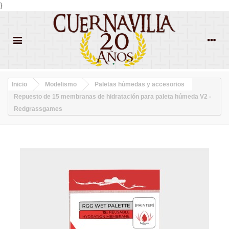
}
Inicio
Modelismo
Paletas húmedas y accesorios
Repuesto de 15 membranas de hidratación para paleta húmeda V2 -
Redgrassgames