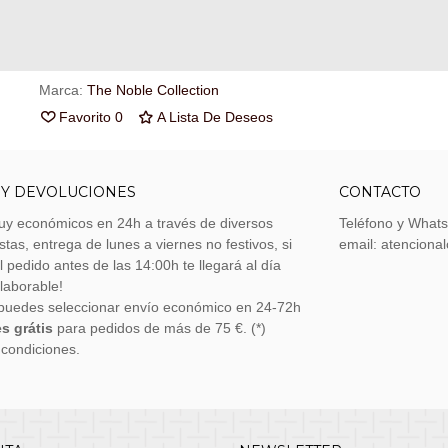
cupón de
€ 0.22
.
Referencia:
MCNN3726
Marca:
The Noble Collection
Favorito
0
A Lista De Deseos
 Y DEVOLUCIONES
CONTACTO
uy económicos en 24h a través de diversos
Teléfono y What
stas, entrega de lunes a viernes no festivos, si
email: atenciona
el pedido antes de las 14:00h te llegará al día
 laborable!
puedes seleccionar envío económico en 24-72h
s grátis
para pedidos de más de 75 €. (*)
 condiciones.