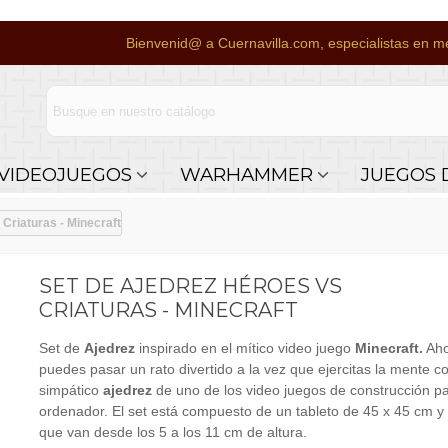
Bienvenid@ a Cuernavilla.com, especialistas en me
VIDEOJUEGOS
WARHAMMER
JUEGOS 
Criaturas - Minecraft
SET DE AJEDREZ HÉROES VS
CRIATURAS - MINECRAFT
Set de
Ajedrez
inspirado en el mítico video juego
Minecraft.
Aho
puedes pasar un rato divertido a la vez que ejercitas la mente c
simpático
ajedrez
de uno de los video juegos de construcción p
ordenador. El set está compuesto de un tableto de 45 x 45 cm y
que van desde los 5 a los 11 cm de altura.