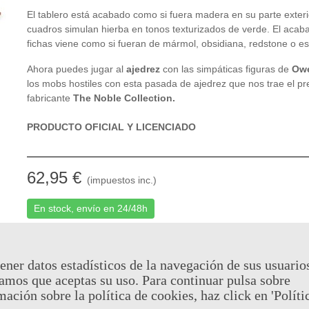
El tablero está acabado como si fuera madera en su parte exteri
cuadros simulan hierba en tonos texturizados de verde. El acab
fichas viene como si fueran de mármol, obsidiana, redstone o e
Ahora puedes jugar al
ajedrez
con las simpáticas figuras de
Ow
los mobs hostiles con esta pasada de ajedrez que nos trae el pr
fabricante
The Noble Collection.
PRODUCTO OFICIAL Y LICENCIADO
62,95 €
(impuestos inc.)
En stock, envío en 24/48h
Código QR
Com
Añadir Al Carrito
-
+
ener datos estadísticos de la navegación de sus usuario
amos que aceptas su uso. Para continuar pulsa sobre
Al comprar este producto puedes juntar hasta
31
puntos de fid
mación sobre la política de cookies, haz click en 'Políti
Su cesta sera de
31
puntos de fidelidad
que se puede converti