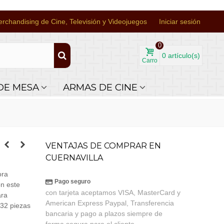
rchandising de Cine, Televisión y Videojuegos
Iniciar sesión
0
0
artículo(s)
Carro
DE MESA
ARMAS DE CINE
VENTAJAS DE COMPRAR EN
CUERNAVILLA
ra
Pago seguro
on este
con tarjeta aceptamos VISA, MasterCard y
ara
American Express Paypal, Transferencia
 32 piezas
bancaria y pago a plazos siempre de