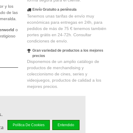
forma segura para el cliente.
or y los
Envío Gratuito a península
ado de las
Tenemos unas tarifas de envío muy
smeralda.
económicas para entregas en 24h, para
pedidos de más de 75 € tenemos también
erworld
o
portes grátis en 24-72h. Consultar
estigioso
condiciones de envío.
Gran variedad de productos a los mejores
precios
Disponemos de un amplio catálogo de
productos de merchandising y
coleccionismo de cines, series y
videojuegos, productos de calidad a los
mejores precios.
partir
s.
elidad
.
Política De Cookies
Entendido
ca
r en un