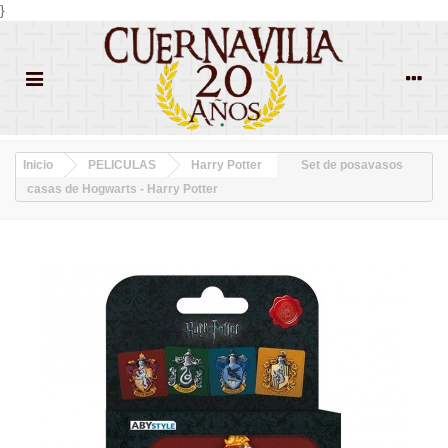
}
Inicio
PELICULAS
Harry Potter
Set de posavasos
casas de Hogwarts - Harry Potter