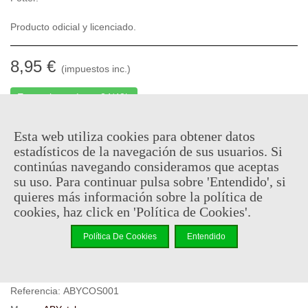
Producto odicial y licenciado.
8,95 €
(impuestos inc.)
En stock, envío en 24/48h
-
+
Esta web utiliza cookies para obtener datos
estadísticos de la navegación de sus usuarios. Si
Añadir Al Carrito
continúas navegando consideramos que aceptas
su uso. Para continuar pulsa sobre 'Entendido', si
Código QR
Compartir
quieres más información sobre la política de
cookies, haz click en 'Política de Cookies'.
Al comprar este producto puedes juntar hasta
4
puntos de
fidelidad
. Su cesta sera de
4
puntos de fidelidad
que se puede
Política De Cookies
Entendido
convertir en un cupón de
€ 0.03
.
Referencia:
ABYCOS001