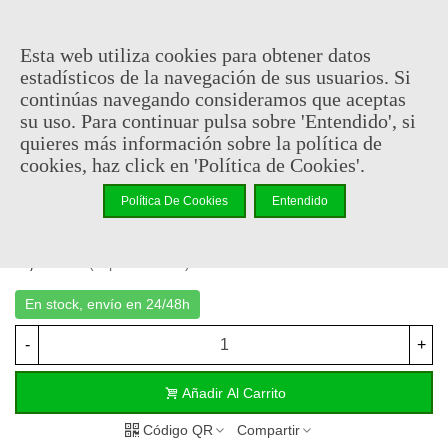
posavasos serán el complemento perfecto para cualquier
ocasión. Además, su durabilidad garantiza que puedas usarlos
una y otra vez sin perder su encanto.
Esta web utiliza cookies para obtener datos
estadísticos de la navegación de sus usuarios. Si
Hazte con este set de posavasos hoy mismo y lleva un pedacito
continúas navegando consideramos que aceptas
de la
Tierra Media
a tu hogar. ¡Explora nuestra colección de
su uso. Para continuar pulsa sobre 'Entendido', si
merchandising de El Señor de los Anillos y encuentra el regalo
quieres más información sobre la política de
perfecto para ti o para ese fanático de la saga en tu vida!
cookies, haz click en 'Política de Cookies'.
Producto
oficial
y
licenciado
Política De Cookies
Entendido
8,95 €
(impuestos inc.)
En stock, envío en 24/48h
-
+
Añadir Al Carrito
Código QR
Compartir