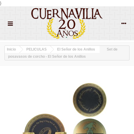
}
Inicio
PELICULAS
El Señor de los Anillos
Set de
posavasos de corcho - El Señor de los Anillos