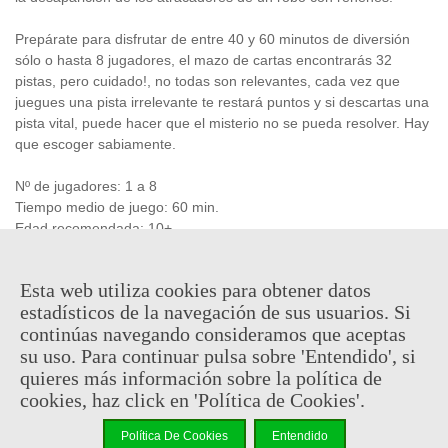
Prepárate para disfrutar de entre 40 y 60 minutos de diversión
sólo o hasta 8 jugadores, el mazo de cartas encontrarás 32
pistas, pero cuidado!, no todas son relevantes, cada vez que
juegues una pista irrelevante te restará puntos y si descartas una
pista vital, puede hacer que el misterio no se pueda resolver. Hay
que escoger sabiamente.
Nº de jugadores: 1 a 8
Tiempo medio de juego: 60 min.
Edad recomendada: 10+
Esta web utiliza cookies para obtener datos
7,45 €
(impuestos inc.)
7,95 €
estadísticos de la navegación de sus usuarios. Si
continúas navegando consideramos que aceptas
En stock, envío en 24/48h
su uso. Para continuar pulsa sobre 'Entendido', si
quieres más información sobre la política de
-
+
cookies, haz click en 'Política de Cookies'.
Añadir Al Carrito
Política De Cookies
Entendido