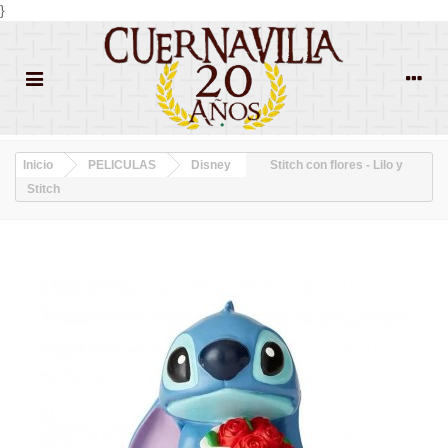
}
Inicio
PELICULAS
Disney
Stitch con flores - Lilo y
Stitch