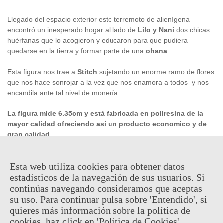
Llegado del espacio exterior este terremoto de alienígena
encontró un inesperado hogar al lado de
Lilo y Nani
dos chicas
huérfanas que lo acogieron y educaron para que pudiera
quedarse en la tierra y formar parte de una
ohana
.
Esta figura nos trae a
Stitch
sujetando un enorme ramo de flores
que nos hace sonrojar a la vez que nos enamora a todos y nos
encandila ante tal nivel de monería.
La figura mide 6.35cm y está fabricada en poliresina de la
mayor calidad ofreciendo así un producto economico y de
gran calidad.
Producto
OFICIAL
y
LICENCIADO
Esta web utiliza cookies para obtener datos
estadísticos de la navegación de sus usuarios. Si
16,95 €
(impuestos inc.)
continúas navegando consideramos que aceptas
su uso. Para continuar pulsa sobre 'Entendido', si
En stock, envío en 24/48h
quieres más información sobre la política de
cookies, haz click en 'Política de Cookies'.