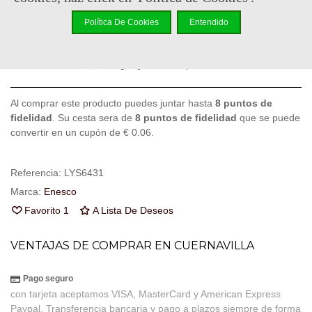
-
+
Política De Cookies
Entendido
Añadir Al Carrito
Código QR
Compartir
Al comprar este producto puedes juntar hasta
8
puntos de
fidelidad
. Su cesta sera de
8
puntos de fidelidad
que se puede
convertir en un cupón de
€ 0.06
.
Referencia:
LYS6431
Marca:
Enesco
Favorito
1
A Lista De Deseos
VENTAJAS DE COMPRAR EN CUERNAVILLA
Pago seguro
con tarjeta aceptamos VISA, MasterCard y American Express
Paypal, Transferencia bancaria y pago a plazos siempre de forma