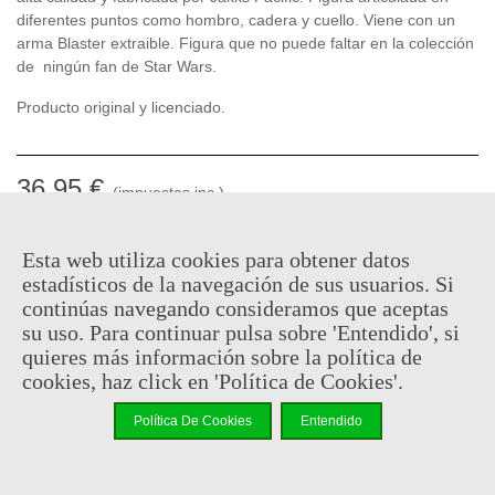
diferentes puntos como hombro, cadera y cuello. Viene con un
arma Blaster extraible. Figura que no puede faltar en la colección
de ningún fan de Star Wars.
Producto original y licenciado.
36,95 €
(impuestos inc.)
En stock, envío en 24/48h
Esta web utiliza cookies para obtener datos
estadísticos de la navegación de sus usuarios. Si
-
+
continúas navegando consideramos que aceptas
su uso. Para continuar pulsa sobre 'Entendido', si
Añadir Al Carrito
quieres más información sobre la política de
Código QR
Compartir
cookies, haz click en 'Política de Cookies'.
Política De Cookies
Entendido
Al comprar este producto puedes juntar hasta
18
puntos de
fidelidad
. Su cesta sera de
18
puntos de fidelidad
que se
puede convertir en un cupón de
€ 0.13
.