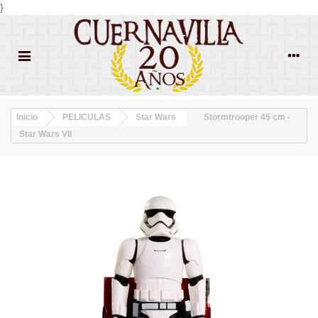
}
Inicio
PELICULAS
Star Wars
Stormtrooper 45 cm -
Star Wars VII