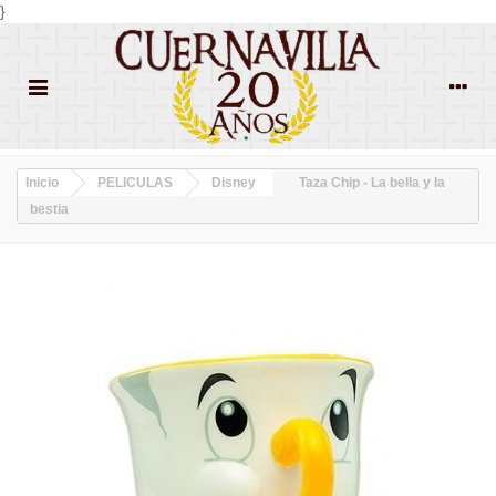
}
Inicio
PELICULAS
Disney
Taza Chip - La bella y la
bestia