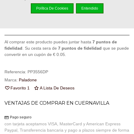
Política De Cookies
Entendido
Añadir Al Carrito
Código QR
Compartir
Al comprar este producto puedes juntar hasta
7
puntos de
fidelidad
. Su cesta sera de
7
puntos de fidelidad
que se puede
convertir en un cupón de
€ 0.05
.
Referencia:
PP3556DP
Marca:
Paladone
Favorito
1
A Lista De Deseos
VENTAJAS DE COMPRAR EN CUERNAVILLA
Pago seguro
con tarjeta aceptamos VISA, MasterCard y American Express
Paypal, Transferencia bancaria y pago a plazos siempre de forma