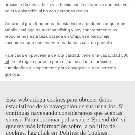
gracias a Disney la bella y la bestia con la diferencia que esta vez
no era animación si no con personas reales.
Gracias al gran fenómeno de esta historia podemos adquirir un
amplio catálogo de merchandising y hoy concretamente os
proponemos esta
taza
basada en
Chip
, ese personaje
secundario que nos enamoró nada más salir en pantalla.
Fabricada en porcelana de alta calidad, tiene una capacidad
300
ml
. Es el regalo perfecto para estas navidad, el próximo
cumpleaños o simplemente para obsequiar a una persona
querida.
Este producto es
oficial
y
licenciado
.
Esta web utiliza cookies para obtener datos
estadísticos de la navegación de sus usuarios. Si
15,95 €
(impuestos inc.)
continúas navegando consideramos que aceptas
su uso. Para continuar pulsa sobre 'Entendido', si
En stock, envío en 24/48h
quieres más información sobre la política de
cookies, haz click en 'Política de Cookies'.
-
+