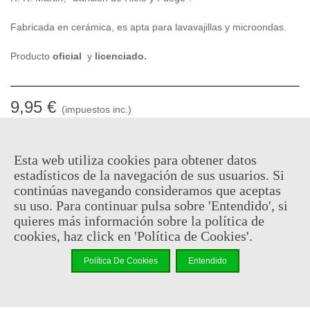
Fabricada en cerámica, es apta para lavavajillas y microondas.
Producto
oficial
y
licenciado.
9,95 €
(impuestos inc.)
Descatalogado
Esta web utiliza cookies para obtener datos
Código QR
Compartir
estadísticos de la navegación de sus usuarios. Si
continúas navegando consideramos que aceptas
Notificarme cuando esté disponible
su uso. Para continuar pulsa sobre 'Entendido', si
quieres más información sobre la política de
cookies, haz click en 'Política de Cookies'.
Puedes consultar la política de privacidad
aquí
Política De Cookies
Entendido
Al comprar este producto puedes juntar hasta
4
puntos de
fidelidad
. Su cesta sera de
4
puntos de fidelidad
que se puede
convertir en un cupón de
€ 0.03
.