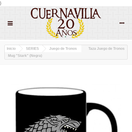
}
Inicio
SERIES
Juego de Tronos
Taza Juego de Tronos
Mug "Stark" (Negra)