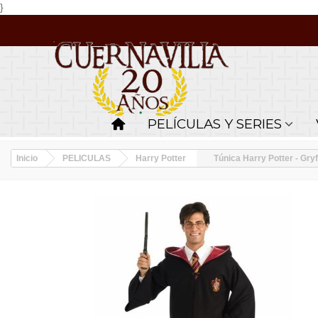
}
PELÍCULAS Y SERIES
Inicio
PELICULAS
Harry Potter
Túnica Harry Potter - Gryff