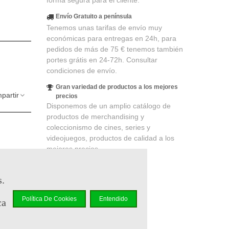
forma segura para el cliente.
Envío Gratuito a península
Tenemos unas tarifas de envío muy
económicas para entregas en 24h, para
pedidos de más de 75 € tenemos también
portes grátis en 24-72h. Consultar
condiciones de envío.
Gran variedad de productos a los mejores
partir
precios
Disponemos de un amplio catálogo de
productos de merchandising y
coleccionismo de cines, series y
videojuegos, productos de calidad a los
mejores precios.
elidad
.
s.
r en un
Política De Cookies
Entendido
ca