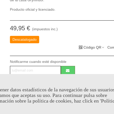
de la casa Gryffindor.
Producto oficial y licenciado.
49,95 €
(impuestos inc.)
Descatalogado
Código QR
Com
Notificarme cuando esté disponible
Puedes consultar la política de privacidad
aquí
Al comprar este producto puedes juntar hasta
24
puntos de fid
ener datos estadísticos de la navegación de sus usuario
Su cesta sera de
24
puntos de fidelidad
que se puede converti
amos que aceptas su uso. Para continuar pulsa sobre
cupón de
€ 0.17
.
mación sobre la política de cookies, haz click en 'Políti
Referencia:
RUB889785