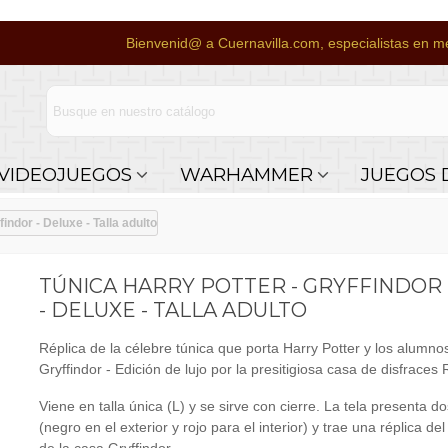
Bienvenid@ a Cuernavilla.com, especialistas en me
VIDEOJUEGOS
WARHAMMER
JUEGOS 
indor - Deluxe - Talla adulto
TÚNICA HARRY POTTER - GRYFFINDOR
- DELUXE - TALLA ADULTO
Réplica de la célebre túnica que porta Harry Potter y los alumno
Gryffindor - Edición de lujo por la presitigiosa casa de disfraces 
Viene en talla única (L) y se sirve con cierre. La tela presenta d
(negro en el exterior y rojo para el interior) y trae una réplica de