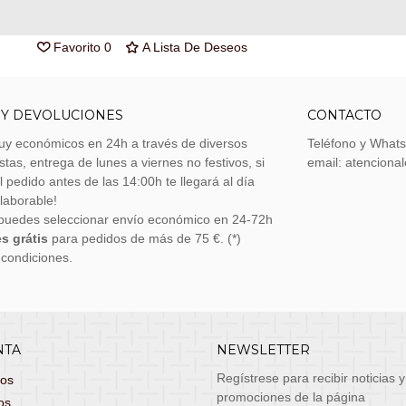
Marca:
Rubies Inc.
Favorito
0
A Lista De Deseos
 Y DEVOLUCIONES
CONTACTO
uy económicos en 24h a través de diversos
Teléfono y What
stas, entrega de lunes a viernes no festivos, si
email: atenciona
el pedido antes de las 14:00h te llegará al día
 laborable!
puedes seleccionar envío económico en 24-72h
s grátis
para pedidos de más de 75 €. (*)
 condiciones.
NTA
NEWSLETTER
Regístrese para recibir noticias y
dos
promociones de la página
os