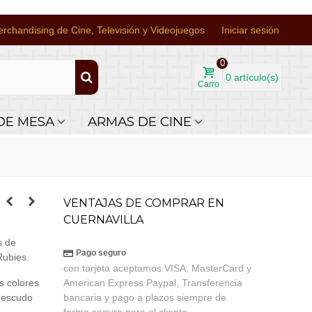
rchandising de Cine, Televisión y Videojuegos
Iniciar sesión
0
0
artículo(s)
Carro
DE MESA
ARMAS DE CINE
VENTAJAS DE COMPRAR EN
CUERNAVILLA
s de
Pago seguro
Rubies.
con tarjeta aceptamos VISA, MasterCard y
os colores
American Express Paypal, Transferencia
l escudo
bancaria y pago a plazos siempre de