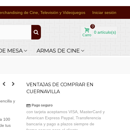
rchandising de Cine, Televisión y Videojuegos
Iniciar sesión
0
0
artículo(s)
Carro
DE MESA
ARMAS DE CINE
VENTAJAS DE COMPRAR EN
CUERNAVILLA
encilla y
Pago seguro
con tarjeta aceptamos VISA, MasterCard y
American Express Paypal, Transferencia
ra 100
bancaria y pago a plazos siempre de
de tus