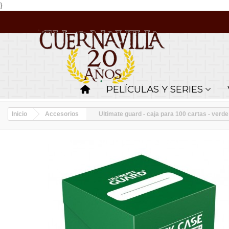
}
PELÍCULAS Y SERIES
Inicio
Accesorios
Ultimate guard - caja para 100 cartas - verde