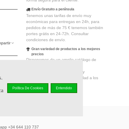
forma segura para el cliente.
Envío Gratuito a península
Tenemos unas tarifas de envío muy
económicas para entregas en 24h, para
pedidos de más de 75 € tenemos también
portes grátis en 24-72h. Consultar
condiciones de envío.
partir
Gran variedad de productos a los mejores
precios
Disponemos de un amplio catálogo de
productos de merchandising y
coleccionismo de cines, series y
s.
videojuegos, productos de calidad a los
mejores precios.
Política De Cookies
Entendido
ca
sapp +34 644 110 737