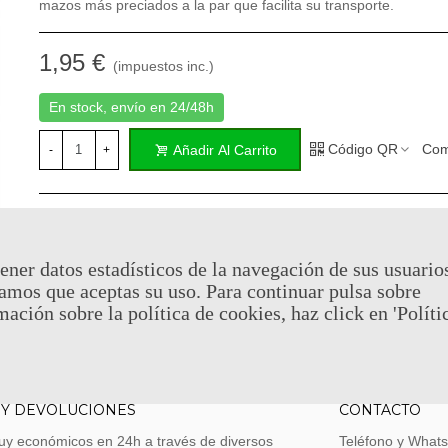
mazos más preciados a la par que facilita su transporte.
1,95 €
(impuestos inc.)
En stock, envío en 24/48h
Código QR
Com
Añadir Al Carrito
-
+
No hay puntos de recompensa para este producto.
ener datos estadísticos de la navegación de sus usuario
Referencia:
CARD6113
amos que aceptas su uso. Para continuar pulsa sobre
Marca:
Ultimate Guard
mación sobre la política de cookies, haz click en 'Políti
Favorito
0
A Lista De Deseos
 Y DEVOLUCIONES
CONTACTO
uy económicos en 24h a través de diversos
Teléfono y What