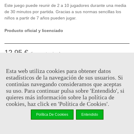
Este juego puede reunir de 2 a 10 jugadores durante una media
de 30 minutos por partida. Gracias a sus normas sencillas los
niños a partir de 7 años pueden jugar.
Producto oficial y licenciado
12,95 €
(impuestos inc.)
En stock, envío en 24 horas
Esta web utiliza cookies para obtener datos
estadísticos de la navegación de sus usuarios. Si
-
+
continúas navegando consideramos que aceptas
su uso. Para continuar pulsa sobre 'Entendido', si
Añadir Al Carrito
quieres más información sobre la política de
cookies, haz click en 'Política de Cookies'.
Código QR
Compartir
Política De Cookies
Entendido
Al comprar este producto puedes juntar hasta
6
puntos de
fidelidad
. Su cesta sera de
6
puntos de fidelidad
que se puede
convertir en un cupón de
€ 0.04
.