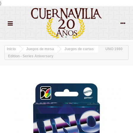
}
Inicio
Juegos de mesa
Juegos de cartas
UNO 1980
Edition - Series Aniversary