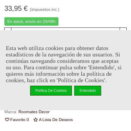
33,95 €
(impuestos inc.)
En stock, envío en 24/48h
-
+
Esta web utiliza cookies para obtener datos
Añadir Al Carrito
estadísticos de la navegación de sus usuarios. Si
Código QR
Compartir
continúas navegando consideramos que aceptas
su uso. Para continuar pulsa sobre 'Entendido', si
quieres más información sobre la política de
Al comprar este producto puedes juntar hasta
16
puntos de
cookies, haz click en 'Política de Cookies'.
fidelidad
. Su cesta sera de
16
puntos de fidelidad
que se
puede convertir en un cupón de
€ 0.11
.
Política De Cookies
Entendido
Referencia:
RMK2060GM
Marca:
Roomates Decor
Favorito
0
A Lista De Deseos