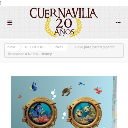
}
Inicio
PELICULAS
Pixar
Vinilo para pared gigante
Buscando a Nemo - Disney