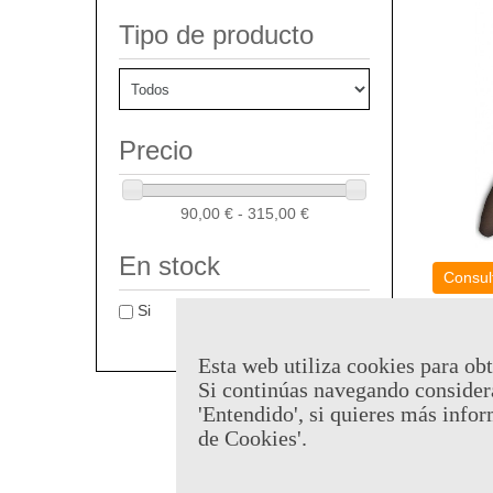
Tipo de producto
Precio
90,00 € - 315,00 €
En stock
Consult
Vaina P
Si
Conan E
Referen
Esta web utiliza cookies para obt
Si continúas navegando consider
99,95 €
'Entendido', si quieres más infor
de Cookies'.