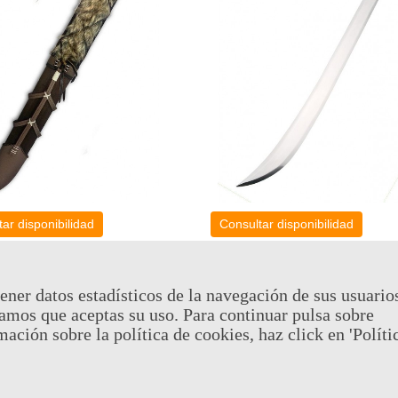
ar disponibilidad
Consultar disponibilidad
ara La Espada Del Padre -
Espada De Valeria - Conan El 
l Bárbaro
cia: CON5400
Referencia: CON5397
ener datos estadísticos de la navegación de sus usuario
amos que aceptas su uso. Para continuar pulsa sobre
214,95 €
(impuestos inc.)
(impuestos inc.)
mación sobre la política de cookies, haz click en 'Políti