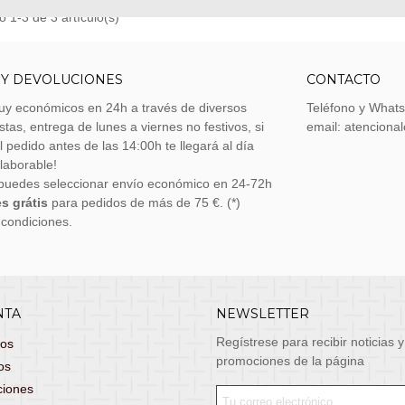
 1-3 de 3 artículo(s)
 Y DEVOLUCIONES
CONTACTO
uy económicos en 24h a través de diversos
Teléfono y What
stas, entrega de lunes a viernes no festivos, si
email: atenciona
el pedido antes de las 14:00h te llegará al día
 laborable!
puedes seleccionar envío económico en 24-72h
s grátis
para pedidos de más de 75 €. (*)
 condiciones.
NTA
NEWSLETTER
Regístrese para recibir noticias y
dos
promociones de la página
os
ciones