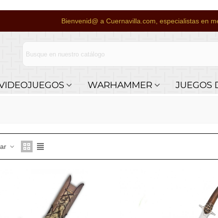
Bienvenid@ a Cuernavilla.com, especialistas en me
VIDEOJUEGOS
WARHAMMER
JUEGOS 
nar