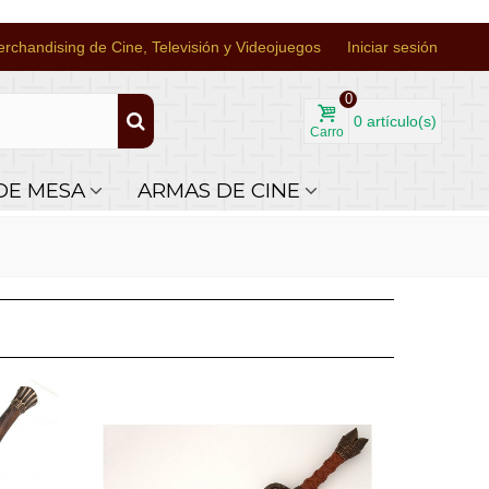
rchandising de Cine, Televisión y Videojuegos
Iniciar sesión
0
0
artículo(s)
Carro
DE MESA
ARMAS DE CINE