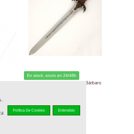
En stock, envío en 24/48h
Bárbaro
Espada Del Padre - Conan El Bárbaro
Referencia: CON4301
s.
299,95 €
(impuestos inc.)
Política De Cookies
Entendido
ca