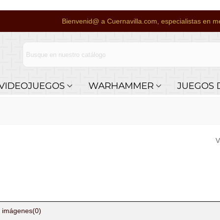
Bienvenid@ a Cuernavilla.com, especialistas en me
VIDEOJUEGOS
WARHAMMER
JUEGOS 
V
 imágenes
(0)