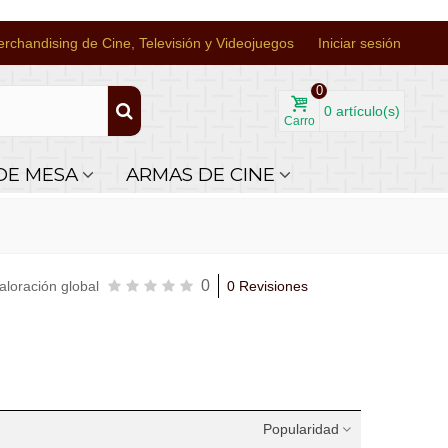
rchandising de Cine, Televisión y Videojuegos
Iniciar sesión
0
0
artículo(s)
Carro
DE MESA
ARMAS DE CINE
0
aloración global
0 Revisiones
Popularidad