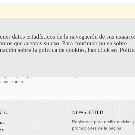
 Y DEVOLUCIONES
CONTACTO
ener datos estadísticos de la navegación de sus usuario
amos que aceptas su uso. Para continuar pulsa sobre
uy económicos en 24h a través de diversos
Teléfono y What
mación sobre la política de cookies, haz click en 'Políti
stas, entrega de lunes a viernes no festivos, si
email: atenciona
el pedido antes de las 14:00h te llegará al día
 laborable!
puedes seleccionar envío económico en 24-72h
s grátis
para pedidos de más de 75 €. (*)
 condiciones.
NTA
NEWSLETTER
Regístrese para recibir noticias y
dos
promociones de la página
os