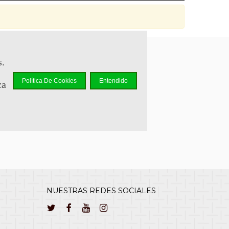
s.
sapp +34 644 110 737
Política De Cookies
Entendido
ca
lcliente@cuernavilla.com
NUESTRAS REDES SOCIALES