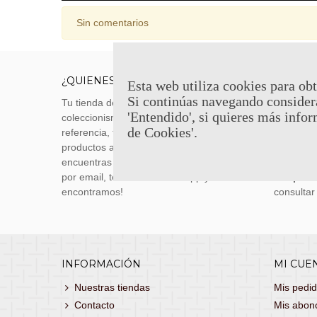
Sin comentarios
¿QUIENES SOMOS?
ENVÍOS
Esta web utiliza cookies para obt
Si continúas navegando consider
Tu tienda de merchandising, artículos de
Envíos m
'Entendido', si quieres más infor
coleccionismo y réplicas históricas de
transporti
de Cookies'.
referencia, tenemos una gran variedad de
realizas 
productos a los mejores precios. Si no
siguiente
encuentras lo que buscas, danos un toque
También 
por email, teléfono o Whatsapp y te lo
con
porte
encontramos!
consultar
INFORMACIÓN
MI CUE
Nuestras tiendas
Mis pedi
Contacto
Mis abon