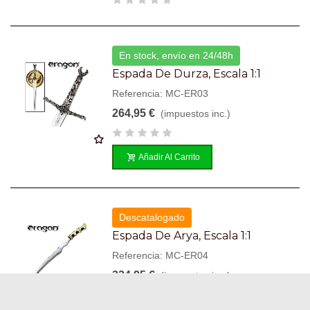
En stock, envío en 24/48h
Espada De Durza, Escala 1:1
Referencia: MC-ER03
264,95 €
(impuestos inc.)
Añadir Al Carrito
Descatalogado
Espada De Arya, Escala 1:1
Referencia: MC-ER04
224,95 €
(impuestos inc.)