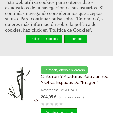
Esta web utiliza cookies para obtener datos
estadísticos de la navegación de sus usuarios. Si
continúas navegando consideramos que aceptas
Descatalogado
su uso. Para continuar pulsa sobre 'Entendido', si
Espada De Brom, Escala 1:1 -
quieres más información sobre la política de
Eragon
cookies, haz click en 'Política de Cookies'.
Referencia: MC-ER05
Política De Cookies
Entendido
264,95 €
(impuestos inc.)
En stock, envío en 24/48h
Cinturón Y Ataduras Para Zar'Roc
Y Otras Espadas De "Eragon"
Referencia: MCERAG1
204,95 €
(impuestos inc.)