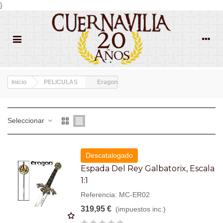
}
Inicio
PELICULAS
Eragon
Seleccionar
Descatalogado
Espada Del Rey Galbatorix, Escala
1:1
Referencia: MC-ER02
319,95 €
(impuestos inc.)