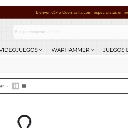
Bienvenid@ a Cuernavilla.com, especialistas en me
VIDEOJUEGOS
WARHAMMER
JUEGOS 
nar