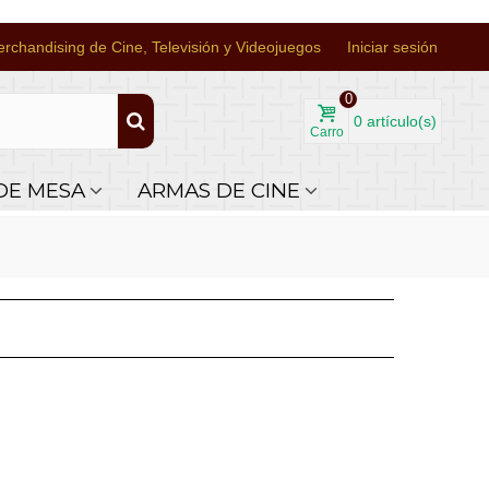
rchandising de Cine, Televisión y Videojuegos
Iniciar sesión
0
0
artículo(s)
Carro
DE MESA
ARMAS DE CINE