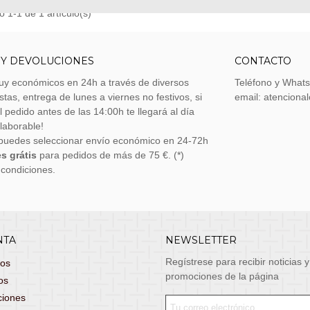
 1-1 de 1 artículo(s)
 Y DEVOLUCIONES
CONTACTO
uy económicos en 24h a través de diversos
Teléfono y What
stas, entrega de lunes a viernes no festivos, si
email: atenciona
el pedido antes de las 14:00h te llegará al día
 laborable!
puedes seleccionar envío económico en 24-72h
s grátis
para pedidos de más de 75 €. (*)
 condiciones.
NTA
NEWSLETTER
Regístrese para recibir noticias y
dos
promociones de la página
os
ciones