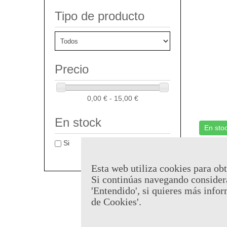
Tipo de producto
Precio
0,00 € - 15,00 €
En stock
En sto
Llavero
Si
Nights 
Referen
Esta web utiliza cookies para obt
Si continúas navegando consider
6,95 €
'Entendido', si quieres más infor
de Cookies'.