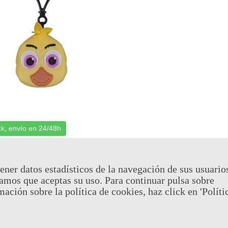
ck, envío en 24/48h
 Peluche Chica 5 Cm Five
At Freddy's
cia: FK9150
ener datos estadísticos de la navegación de sus usuario
amos que aceptas su uso. Para continuar pulsa sobre
(impuestos inc.)
mación sobre la política de cookies, haz click en 'Políti