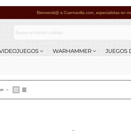
Bienvenid@ a Cuernavilla.com, especialistas en me
VIDEOJUEGOS
WARHAMMER
JUEGOS 
nar