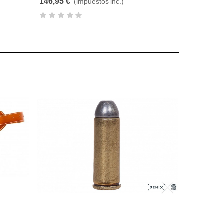
146,95 €
(impuestos inc.)