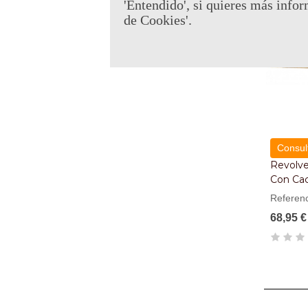
'Entendido', si quieres más infor
de Cookies'.
Consult
Revolve
Con Cac
Referen
68,95 €