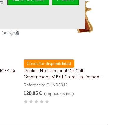
Política De Cookies
Entendido
ca
Consultar disponibilidad
 MG34 De
Réplica No Funcional De Colt
Government M1911 Cal.45 En Dorado -
Dénix
Referencia: GUND5312
128,95 €
(impuestos inc.)