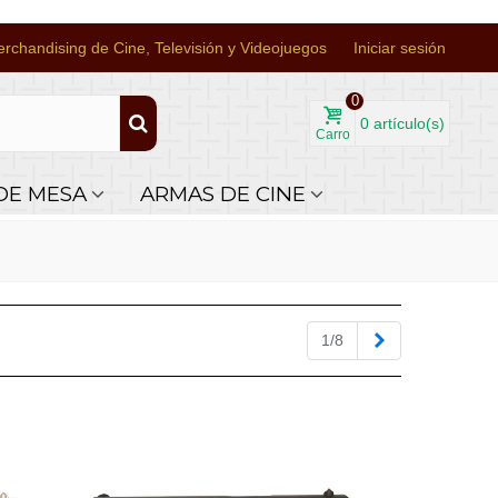
rchandising de Cine, Televisión y Videojuegos
Iniciar sesión
0
0
artículo(s)
Carro
DE MESA
ARMAS DE CINE
Siguiente
1/8