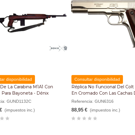
ar disponibilidad
Consultar disponibilidad
 De La Carabina M1A1 Con
Réplica No Funcional Del Colt
 Para Bayoneta - Dénix
En Cromado Con Las Cachas 
Madera Oscura - Dénix
cia: GUND1132C
Referencia: GUN6316
€
88,95 €
(impuestos inc.)
(impuestos inc.)