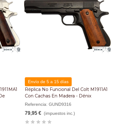
Envío de 5 a 15 días
 1911MA1
Réplica No Funcional Del Colt M1911A1
De
Con Cachas En Madera - Dénix
Referencia: GUND9316
79,95 €
(impuestos inc.)