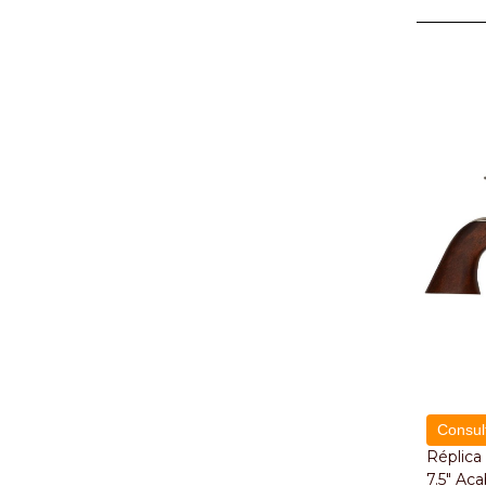
Consult
Réplica
7.5" Ac