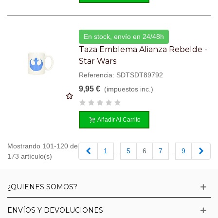
En stock, envío en 24/48h
Taza Emblema Alianza Rebelde -
Star Wars
Referencia: SDTSDT89792
9,95 €
(impuestos inc.)
Añadir Al Carrito
Mostrando 101-120 de
Anterior
Sigu
1
…
5
6
7
…
9
173 artículo(s)
¿QUIENES SOMOS?
ENVÍOS Y DEVOLUCIONES