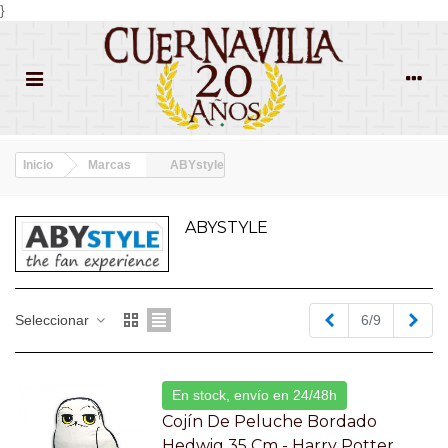
}
Inicio
Marcas
ABYstyle
ABYSTYLE
Anterior
Sigu
Seleccionar
6/9
En stock, envío en 24/48h
Cojín De Peluche Bordado
Hedwig 35 Cm - Harry Potter