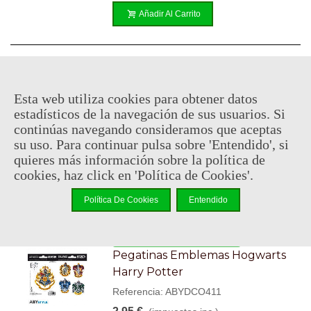
Añadir Al Carrito
En stock, envío en 24/48h
Set De Pegatinas - Harry Potter
Esta web utiliza cookies para obtener datos
estadísticos de la navegación de sus usuarios. Si
Referencia: ABYDCO412
continúas navegando consideramos que aceptas
2,95 €
(impuestos inc.)
su uso. Para continuar pulsa sobre 'Entendido', si
quieres más información sobre la política de
cookies, haz click en 'Política de Cookies'.
Añadir Al Carrito
Política De Cookies
Entendido
En stock, envío en 24/48h
Pegatinas Emblemas Hogwarts
Harry Potter
Referencia: ABYDCO411